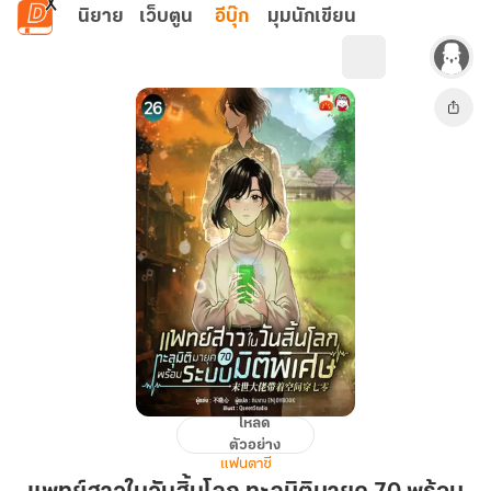
ข้ามไปยังเนื้อหาหลัก
นิยาย
เว็บตูน
อีบุ๊ก
มุมนักเขียน
โหลด
แพทย์
ตัวอย่าง
สาว
แฟนตาซี
ใน