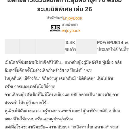
แพทย์สาวในวันสิ้นโลก ทะลุมิติมายุค 70 พร้อม
วัน
ระบบมิติพิเศษ เล่ม 26
สิ้น
EnjoyBook
สำนักพิมพ์
โลก
นามปากกา
ทะลุ
[จบ]
เรื่อง
enjoybook
มิติ
แพทย์
สาว
มา
41 ตอน
74.24K
555
3.4K
PG ทั่วไป
PDF/EPUB
14 พ.
ใน
ยุค
สารบัญ
จำนวนคำ
จำนวนหน้า (A5)
ยอดวิว
ระดับเนื้อหา
ประเภทไฟล์
วันที่
วัน
70
สิ้น
พร้อม
โลก
เมื่อโลกที่ล่มสลายไม่เหลือที่ให้ยืน… แพทย์หญิงผู้มีพลังจิต ฟู่เสี่ยว กลับ
ระบบ
ทะลุ
ลืมตาขึ้นอีกครั้งในร่างเด็กกำพร้าวัย 12 ปีแห่งปี 1972
มิติ
มิติ
ในยุคที่แค่ "มีข้าวกิน" ก็ถือว่าหรู เธอกลับมี "มิติพิเศษ" เต็มไปด้วย
มา
พิเศษ
ยุค
ทรัพยากรและเทคโนโลยีล้ำยุค
เล่ม
70
จากเด็กหญิงตัวเล็กที่ไม่มีใครเหลียวแล กลับกลายเป็น "ของขวัญจาก
26
พร้อม
ระบบ
สวรรค์" ให้หมู่บ้านยากไร้—
มิติ
ฟู่เสี่ยวใช้มันสมอง ความรู้ทางการแพทย์ และปาฏิหาริย์จากมิติ เปลี่ยน
พิเศษ
ชะตาชีวิตให้ครอบครัวและหมู่บ้านรุ่งเรือง
แต่เมื่อโชคชะตาเริ่มขยับ—ความลับของ "หญิงจากโลกอนาคต" จะถูก