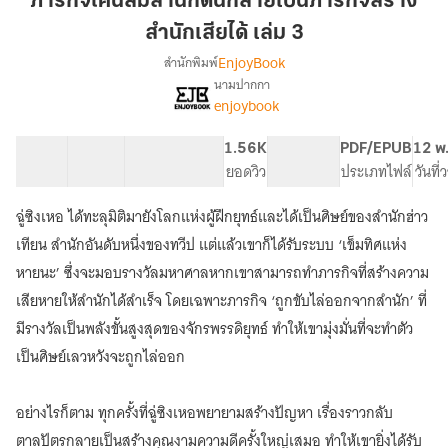
ภารกิจโค่นล้มสำนักดันกลายเป็นภารกิจสร้าง
สำนัก
สำนักเสียได้ เล่ม 3
ดัน
EnjoyBook
สำนักพิมพ์
กลาย
นามปากกา
เป็น
เรื่อง
enjoybook
ภารกิจ
ภารกิจ
โค่น
สร้าง
ล้ม
41 ตอน
71.44K
519
1.56K
PG ทั่วไป
PDF/EPUB
12 พ
สำนัก
สำนัก
สารบัญ
จำนวนคำ
จำนวนหน้า (A5)
ยอดวิว
ระดับเนื้อหา
ประเภทไฟล์
วันที
เสีย
ดัน
ได้
กลาย
ฉู่ซิงเหอ ได้ทะลุมิติมายังโลกแห่งผู้ฝึกยุทธ์และได้เป็นศิษย์ของสำนักฮ่าว
เป็น
เล่ม
เทียน สำนักอันดับหนึ่งของทวีป แต่แล้วเขาก็ได้รับระบบ ‘เข็มทิศแห่ง
ภารกิจ
3
สร้าง
หายนะ’ ซึ่งจะมอบรางวัลมหาศาลหากเขาสามารถทำภารกิจที่สร้างความ
สำนัก
เสียหายให้สำนักได้สำเร็จ โดยเฉพาะภารกิจ ‘ถูกขับไล่ออกจากสำนัก’ ที่
เสีย
มีรางวัลเป็นพลังขั้นสูงสุดของจักรพรรดิยุทธ์ ทำให้เขามุ่งมั่นที่จะทำตัว
ได้
เป็นศิษย์เลวหวังจะถูกไล่ออก
อย่างไรก็ตาม ทุกครั้งที่ฉู่ซิงเหอพยายามสร้างปัญหา เรื่องราวกลับ
ตาลปัตรกลายเป็นสร้างคุณงามความดีครั้งใหญ่เสมอ ทำให้เขายิ่งได้รับ