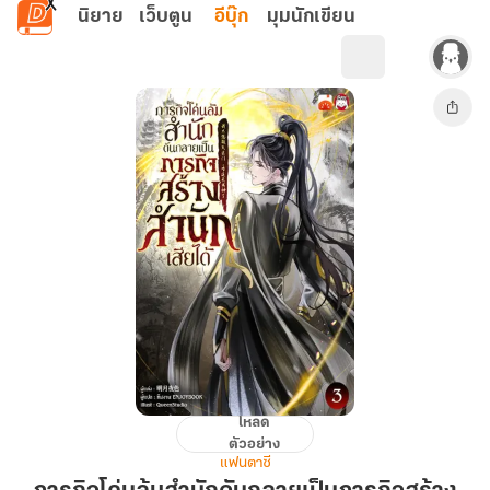
ข้ามไปยังเนื้อหาหลัก
นิยาย
เว็บตูน
อีบุ๊ก
มุมนักเขียน
โหลด
ภารกิจ
ตัวอย่าง
โค่น
แฟนตาซี
ล้ม