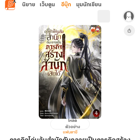
ข้ามไปยังเนื้อหาหลัก
นิยาย
เว็บตูน
อีบุ๊ก
มุมนักเขียน
โหลด
ภารกิจ
ตัวอย่าง
โค่น
แฟนตาซี
ล้ม