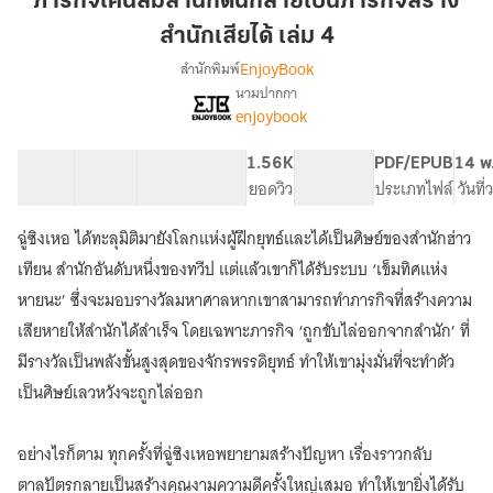
ภารกิจโค่นล้มสำนักดันกลายเป็นภารกิจสร้าง
สำนัก
สำนักเสียได้ เล่ม 4
ดัน
EnjoyBook
สำนักพิมพ์
กลาย
นามปากกา
เป็น
เรื่อง
enjoybook
ภารกิจ
ภารกิจ
โค่น
สร้าง
ล้ม
41 ตอน
69.22K
499
1.56K
PG ทั่วไป
PDF/EPUB
14 พ
สำนัก
สำนัก
สารบัญ
จำนวนคำ
จำนวนหน้า (A5)
ยอดวิว
ระดับเนื้อหา
ประเภทไฟล์
วันที
เสีย
ดัน
ได้
กลาย
ฉู่ซิงเหอ ได้ทะลุมิติมายังโลกแห่งผู้ฝึกยุทธ์และได้เป็นศิษย์ของสำนักฮ่าว
เป็น
เล่ม
เทียน สำนักอันดับหนึ่งของทวีป แต่แล้วเขาก็ได้รับระบบ ‘เข็มทิศแห่ง
ภารกิจ
4
สร้าง
หายนะ’ ซึ่งจะมอบรางวัลมหาศาลหากเขาสามารถทำภารกิจที่สร้างความ
สำนัก
เสียหายให้สำนักได้สำเร็จ โดยเฉพาะภารกิจ ‘ถูกขับไล่ออกจากสำนัก’ ที่
เสีย
มีรางวัลเป็นพลังขั้นสูงสุดของจักรพรรดิยุทธ์ ทำให้เขามุ่งมั่นที่จะทำตัว
ได้
เป็นศิษย์เลวหวังจะถูกไล่ออก
อย่างไรก็ตาม ทุกครั้งที่ฉู่ซิงเหอพยายามสร้างปัญหา เรื่องราวกลับ
ตาลปัตรกลายเป็นสร้างคุณงามความดีครั้งใหญ่เสมอ ทำให้เขายิ่งได้รับ