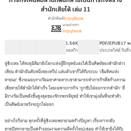
ภารกิจโค่นล้มสำนักดันกลายเป็นภารกิจสร้าง
สำนัก
สำนักเสียได้ เล่ม 11
ดัน
EnjoyBook
สำนักพิมพ์
กลาย
นามปากกา
เป็น
เรื่อง
enjoybook
ภารกิจ
ภารกิจ
โค่น
สร้าง
ล้ม
41 ตอน
56.31K
391
1.56K
PG ทั่วไป
PDF/EPUB
17 พ
สำนัก
สำนัก
สารบัญ
จำนวนคำ
จำนวนหน้า (A5)
ยอดวิว
ระดับเนื้อหา
ประเภทไฟล์
วันที
เสีย
ดัน
ได้
กลาย
ฉู่ซิงเหอ ได้ทะลุมิติมายังโลกแห่งผู้ฝึกยุทธ์และได้เป็นศิษย์ของสำนักฮ่าว
เป็น
เล่ม
เทียน สำนักอันดับหนึ่งของทวีป แต่แล้วเขาก็ได้รับระบบ ‘เข็มทิศแห่ง
ภารกิจ
11
สร้าง
หายนะ’ ซึ่งจะมอบรางวัลมหาศาลหากเขาสามารถทำภารกิจที่สร้างความ
สำนัก
เสียหายให้สำนักได้สำเร็จ โดยเฉพาะภารกิจ ‘ถูกขับไล่ออกจากสำนัก’ ที่
เสีย
มีรางวัลเป็นพลังขั้นสูงสุดของจักรพรรดิยุทธ์ ทำให้เขามุ่งมั่นที่จะทำตัว
ได้
เป็นศิษย์เลวหวังจะถูกไล่ออก
อย่างไรก็ตาม ทุกครั้งที่ฉู่ซิงเหอพยายามสร้างปัญหา เรื่องราวกลับ
ตาลปัตรกลายเป็นสร้างคุณงามความดีครั้งใหญ่เสมอ ทำให้เขายิ่งได้รับ