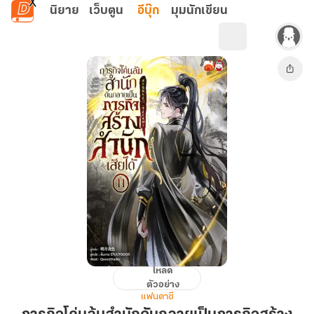
ข้ามไปยังเนื้อหาหลัก
นิยาย
เว็บตูน
อีบุ๊ก
มุมนักเขียน
โหลด
ภารกิจ
ตัวอย่าง
โค่น
แฟนตาซี
ล้ม