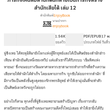
ภารกิจโค่นล้มสำนักดันกลายเป็นภารกิจสร้าง
สำนัก
สำนักเสียได้ เล่ม 12
ดัน
EnjoyBook
สำนักพิมพ์
กลาย
นามปากกา
เป็น
เรื่อง
enjoybook
ภารกิจ
ภารกิจ
โค่น
สร้าง
ล้ม
41 ตอน
60.58K
426
1.56K
PG ทั่วไป
PDF/EPUB
17 พ
สำนัก
สำนัก
สารบัญ
จำนวนคำ
จำนวนหน้า (A5)
ยอดวิว
ระดับเนื้อหา
ประเภทไฟล์
วันที
เสีย
ดัน
ได้
กลาย
ฉู่ซิงเหอ ได้ทะลุมิติมายังโลกแห่งผู้ฝึกยุทธ์และได้เป็นศิษย์ของสำนักฮ่าว
เป็น
เล่ม
เทียน สำนักอันดับหนึ่งของทวีป แต่แล้วเขาก็ได้รับระบบ ‘เข็มทิศแห่ง
ภารกิจ
12
สร้าง
หายนะ’ ซึ่งจะมอบรางวัลมหาศาลหากเขาสามารถทำภารกิจที่สร้างความ
สำนัก
เสียหายให้สำนักได้สำเร็จ โดยเฉพาะภารกิจ ‘ถูกขับไล่ออกจากสำนัก’ ที่
เสีย
มีรางวัลเป็นพลังขั้นสูงสุดของจักรพรรดิยุทธ์ ทำให้เขามุ่งมั่นที่จะทำตัว
ได้
เป็นศิษย์เลวหวังจะถูกไล่ออก
อย่างไรก็ตาม ทุกครั้งที่ฉู่ซิงเหอพยายามสร้างปัญหา เรื่องราวกลับ
ตาลปัตรกลายเป็นสร้างคุณงามความดีครั้งใหญ่เสมอ ทำให้เขายิ่งได้รับ