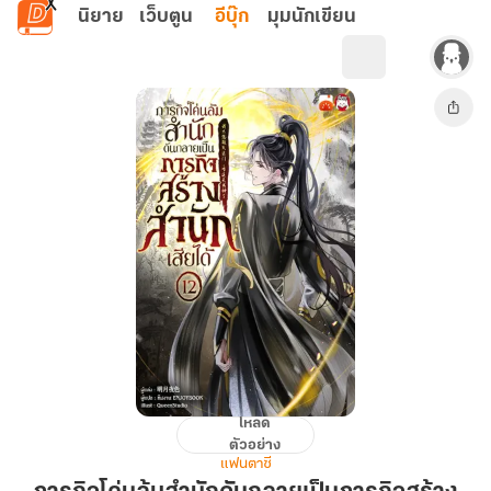
ข้ามไปยังเนื้อหาหลัก
นิยาย
เว็บตูน
อีบุ๊ก
มุมนักเขียน
โหลด
ภารกิจ
ตัวอย่าง
โค่น
แฟนตาซี
ล้ม