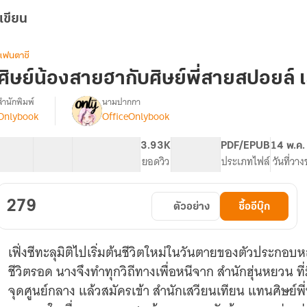
เขียน
แฟนตาซี
ศิษย์น้องสายฮากับศิษย์พี่สายสปอยล์ 
สำนักพิมพ์
นามปากกา
Onlybook
OfficeOnlybook
[จบ]
รื่อง
ศิษย์
น้อง
40 ตอน
68.85K
523
3.93K
PG ทั่วไป
PDF/EPUB
14 พ.ค.
สาย
สารบัญ
จำนวนคำ
จำนวนหน้า (A5)
ยอดวิว
ระดับเนื้อหา
ประเภทไฟล์
วันที่วา
ฮา
กับ
ศิษย์
279
ตัวอย่าง
ซื้ออีบุ๊ก
ี่
สาย
ส
เฟิ่งซีทะลุมิติไปเริ่มต้นชีวิตใหม่ในวันตายของตัวประกอบห
ปอ
ยล์
ชีวิตรอด นางจึงทำทุกวิถีทางเพื่อหนีจาก สำนักฮุ่นหยวน ที่
จุดศูนย์กลาง แล้วสมัครเข้า สำนักเสวียนเทียน แทนศิษย์พี่ท