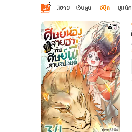
ข้ามไปยังเนื้อหาหลัก
นิยาย
เว็บตูน
อีบุ๊ก
มุมนัก
เ
พ