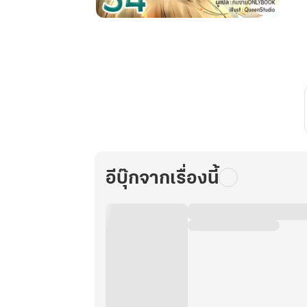
ศิษย์
น้อง
สาย
ฮา
กับ
ศิษย์
พี่
สาย
ส
ปอ
อีบุ๊กจากเรื่องนี้
ยล์
เล่ม
34