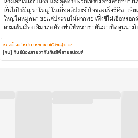
นางเอกในเรื่องมาก และสุดท้ายพวกเขายังต้องตายอย่างน่
นั่นไม่ใช่ปัญหาใหญ่ ในเมื่อคติประจำใจของเฟิ่งซีคือ "เลีย
ใหญ่ในหมู่คน" ขอแค่ประจบให้มากพอ เฟิ่งซีไม่เชื่อหรอกว
ตามเส้นเรื่องเดิม นางต้องทำให้พวกเขาหันมาเทิดทูนนางให
เรื่องนี้ยังมีในรูปแบบรายตอนให้อ่านด้วยนะ
[จบ] ศิษย์น้องสายฮากับศิษย์พี่สายสปอยล์