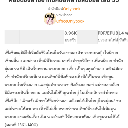
ศิษย์น้องสายฮากับศิษย์พี่สายสปอยล์ เล่ม 35
ฮา
Onlybook
สำนักพิมพ์
กับ
นามปากกา
[จบ]
เรื่อง
ศิษย์
OfficeOnlybook
ศิษย์
พี่
น้อง
สาย
40 ตอน
69.39K
528
3.96K
PG ทั่วไป
PDF/EPUB
14 พ
สาย
ส
สารบัญ
จำนวนคำ
จำนวนหน้า (A5)
ยอดวิว
ระดับเนื้อหา
ประเภทไฟล์
วันที
ฮา
ปอ
กับ
ศิษย์
เฟิ่งซีทะลุมิติไปเริ่มต้นชีวิตใหม่ในวันตายของตัวประกอบหญิงในนิยาย
ยล์
พี่
เล่ม
เซียนที่นางเคยอ่าน เพื่อมีชีวิตรอด นางจึงทำทุกวิถีทางเพื่อหนีจาก สำนัก
สาย
35
ฮุ่นหยวน ที่มี เสินจื่อหลาน นางเอกของเรื่องเป็นจุดศูนย์กลาง แล้วสมัคร
ส
ปอ
เข้า สำนักเสวียนเทียน แทนศิษย์พี่ทั้งห้าของเฟิ่งซีก็เป็นพวกเทิดทูน
ยล์
นางเอกในเรื่องมาก และสุดท้ายพวกเขายังต้องตายอย่างน่าอนาถด้วย
ฝีมือของเสินจื่อหลาน แต่นั่นไม่ใช่ปัญหาใหญ่ ในเมื่อคติประจำใจของ
เฟิ่งซีคือ "เลียแข้งเลียขาให้ยิ่งกว่าหมา แล้วจะได้เป็นใหญ่ในหมู่คน" ขอ
แค่ประจบให้มากพอ เฟิ่งซีไม่เชื่อหรอกว่าพวกศิษย์พี่จะหันไปเทิดทูน
นางเอกตามเส้นเรื่องเดิม นางต้องทำให้พวกเขาหันมาเทิดทูนนางให้ได้!
(ตอนที่ 1361-1400)