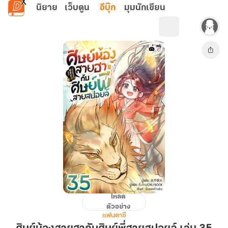
ข้ามไปยังเนื้อหาหลัก
นิยาย
เว็บตูน
อีบุ๊ก
มุมนักเขียน
โหลด
ศิษย์
ตัวอย่าง
น้อง
แฟนตาซี
สาย