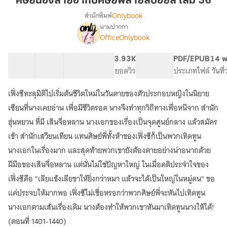
ศิษย์น้องสายฮากับศิษย์พี่สายสปอยล์ เล่ม 36
ฮา
Onlybook
สำนักพิมพ์
กับ
นามปากกา
[จบ]
เรื่อง
ศิษย์
OfficeOnlybook
ศิษย์
พี่
น้อง
สาย
40 ตอน
67.33K
514
3.93K
PG ทั่วไป
PDF/EPUB
14 พ
สาย
ส
สารบัญ
จำนวนคำ
จำนวนหน้า (A5)
ยอดวิว
ระดับเนื้อหา
ประเภทไฟล์
วันที
ฮา
ปอ
กับ
ศิษย์
เฟิ่งซีทะลุมิติไปเริ่มต้นชีวิตใหม่ในวันตายของตัวประกอบหญิงในนิยาย
ยล์
พี่
เล่ม
เซียนที่นางเคยอ่าน เพื่อมีชีวิตรอด นางจึงทำทุกวิถีทางเพื่อหนีจาก สำนัก
สาย
36
ฮุ่นหยวน ที่มี เสินจื่อหลาน นางเอกของเรื่องเป็นจุดศูนย์กลาง แล้วสมัคร
ส
ปอ
เข้า สำนักเสวียนเทียน แทนศิษย์พี่ทั้งห้าของเฟิ่งซีก็เป็นพวกเทิดทูน
ยล์
นางเอกในเรื่องมาก และสุดท้ายพวกเขายังต้องตายอย่างน่าอนาถด้วย
ฝีมือของเสินจื่อหลาน แต่นั่นไม่ใช่ปัญหาใหญ่ ในเมื่อคติประจำใจของ
เฟิ่งซีคือ "เลียแข้งเลียขาให้ยิ่งกว่าหมา แล้วจะได้เป็นใหญ่ในหมู่คน" ขอ
แค่ประจบให้มากพอ เฟิ่งซีไม่เชื่อหรอกว่าพวกศิษย์พี่จะหันไปเทิดทูน
นางเอกตามเส้นเรื่องเดิม นางต้องทำให้พวกเขาหันมาเทิดทูนนางให้ได้!
(ตอนที่ 1401-1440)