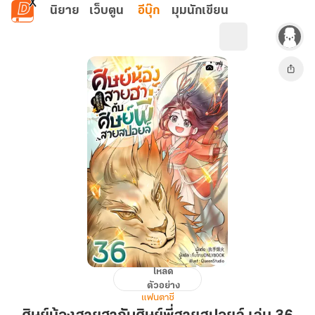
ข้ามไปยังเนื้อหาหลัก
นิยาย
เว็บตูน
อีบุ๊ก
มุมนักเขียน
โหลด
ศิษย์
ตัวอย่าง
น้อง
แฟนตาซี
สาย