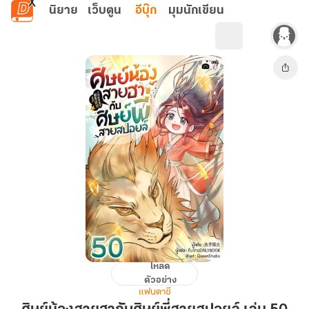
ข้ามไปยังเนื้อหาหลัก
นิยาย
เว็บตูน
อีบุ๊ก
มุมนักเขียน
โหลด
ศิษย์
ตัวอย่าง
น้อง
แฟนตาซี
สาย