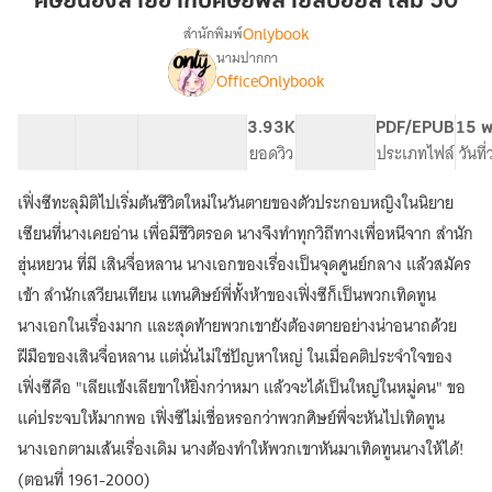
ศิษย์น้องสายฮากับศิษย์พี่สายสปอยล์ เล่ม 50
ฮา
Onlybook
สำนักพิมพ์
กับ
นามปากกา
[จบ]
เรื่อง
ศิษย์
OfficeOnlybook
ศิษย์
พี่
น้อง
สาย
40 ตอน
69.66K
540
3.93K
PG ทั่วไป
PDF/EPUB
15 พ
สาย
ส
สารบัญ
จำนวนคำ
จำนวนหน้า (A5)
ยอดวิว
ระดับเนื้อหา
ประเภทไฟล์
วันที
ฮา
ปอ
กับ
ศิษย์
เฟิ่งซีทะลุมิติไปเริ่มต้นชีวิตใหม่ในวันตายของตัวประกอบหญิงในนิยาย
ยล์
พี่
เล่ม
เซียนที่นางเคยอ่าน เพื่อมีชีวิตรอด นางจึงทำทุกวิถีทางเพื่อหนีจาก สำนัก
สาย
50
ฮุ่นหยวน ที่มี เสินจื่อหลาน นางเอกของเรื่องเป็นจุดศูนย์กลาง แล้วสมัคร
ส
ปอ
เข้า สำนักเสวียนเทียน แทนศิษย์พี่ทั้งห้าของเฟิ่งซีก็เป็นพวกเทิดทูน
ยล์
นางเอกในเรื่องมาก และสุดท้ายพวกเขายังต้องตายอย่างน่าอนาถด้วย
ฝีมือของเสินจื่อหลาน แต่นั่นไม่ใช่ปัญหาใหญ่ ในเมื่อคติประจำใจของ
เฟิ่งซีคือ "เลียแข้งเลียขาให้ยิ่งกว่าหมา แล้วจะได้เป็นใหญ่ในหมู่คน" ขอ
แค่ประจบให้มากพอ เฟิ่งซีไม่เชื่อหรอกว่าพวกศิษย์พี่จะหันไปเทิดทูน
นางเอกตามเส้นเรื่องเดิม นางต้องทำให้พวกเขาหันมาเทิดทูนนางให้ได้!
(ตอนที่ 1961-2000)