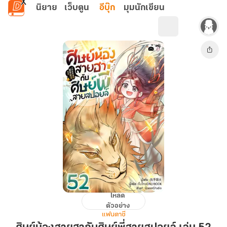
ข้ามไปยังเนื้อหาหลัก
นิยาย
เว็บตูน
อีบุ๊ก
มุมนักเขียน
โหลด
ศิษย์
ตัวอย่าง
น้อง
แฟนตาซี
สาย