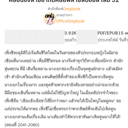
ศิษย์น้องสายฮากับศิษย์พี่สายสปอยล์ เล่ม 52
ฮา
Onlybook
สำนักพิมพ์
กับ
นามปากกา
[จบ]
เรื่อง
ศิษย์
OfficeOnlybook
ศิษย์
พี่
น้อง
สาย
40 ตอน
75.59K
580
3.92K
PG ทั่วไป
PDF/EPUB
15 พ
สาย
ส
สารบัญ
จำนวนคำ
จำนวนหน้า (A5)
ยอดวิว
ระดับเนื้อหา
ประเภทไฟล์
วันที
ฮา
ปอ
กับ
ศิษย์
เฟิ่งซีทะลุมิติไปเริ่มต้นชีวิตใหม่ในวันตายของตัวประกอบหญิงในนิยาย
ยล์
พี่
เล่ม
เซียนที่นางเคยอ่าน เพื่อมีชีวิตรอด นางจึงทำทุกวิถีทางเพื่อหนีจาก สำนัก
สาย
52
ฮุ่นหยวน ที่มี เสินจื่อหลาน นางเอกของเรื่องเป็นจุดศูนย์กลาง แล้วสมัคร
ส
ปอ
เข้า สำนักเสวียนเทียน แทนศิษย์พี่ทั้งห้าของเฟิ่งซีก็เป็นพวกเทิดทูน
ยล์
นางเอกในเรื่องมาก และสุดท้ายพวกเขายังต้องตายอย่างน่าอนาถด้วย
ฝีมือของเสินจื่อหลาน แต่นั่นไม่ใช่ปัญหาใหญ่ ในเมื่อคติประจำใจของ
เฟิ่งซีคือ "เลียแข้งเลียขาให้ยิ่งกว่าหมา แล้วจะได้เป็นใหญ่ในหมู่คน" ขอ
แค่ประจบให้มากพอ เฟิ่งซีไม่เชื่อหรอกว่าพวกศิษย์พี่จะหันไปเทิดทูน
นางเอกตามเส้นเรื่องเดิม นางต้องทำให้พวกเขาหันมาเทิดทูนนางให้ได้!
(ตอนที่ 2041-2080)