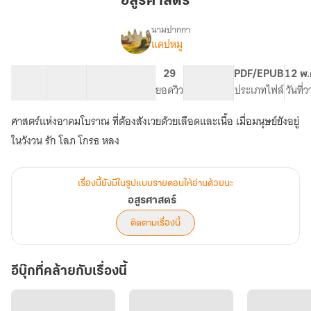
อสูรศาสตร์
นามปากกา
แคปหมู
เรื่อง
อสูร
ศาสตร์
31 ตอน
27.94K
123
29
PG ทั่วไป
PDF/EPUB
12 พ.
สารบัญ
จำนวนคำ
จำนวนหน้า (A5)
ยอดวิว
ระดับเนื้อหา
ประเภทไฟล์
วันที่
ศาสตร์แห่งอาคมโบราณ ที่ต้องสังเวยด้วยเลือดและเนื้อ เมื่อมนุษย์ยังอยู่
ในวังวน รัก โลภ โกรธ หลง
เรื่องนี้ยังมีในรูปแบบรายตอนให้อ่านด้วยนะ
อสูรศาสตร์
ติดตามเรื่องนี้
อีบุ๊กที่คล้ายกับเรื่องนี้