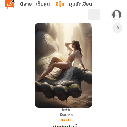
ข้ามไปยังเนื้อหาหลัก
นิยาย
เว็บตูน
อีบุ๊ก
มุมนักเขียน
โหลด
อสูร
ตัวอย่าง
ศาสตร์
รักดราม่า