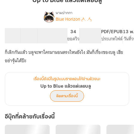
Up to Blue แล้วแต่เลยบลู
แล้ว
แต่
นามปากกา
Blue Horizon ₍^. .^₎
Up
เลย
เรื่อง
to
บลู
Blue
43 ตอน
66.76K
278
34
PG ทั่วไป
PDF/EPUB
13 พ.
แล้ว
สารบัญ
จำนวนคำ
จำนวนหน้า (A5)
ยอดวิว
ระดับเนื้อหา
ประเภทไฟล์
วันที่
แต่
เลย
ก็เลิกกันแล้ว บลูจะพาใครมานอนตรงไหนยังไง มันก็เรื่องของบลู เฮีย
บลู
อย่าจุ้นได้ป้ะ
เรื่องนี้ยังมีในรูปแบบรายตอนให้อ่านด้วยนะ
Up to Blue แล้วแต่เลยบลู
ติดตามเรื่องนี้
อีบุ๊กที่คล้ายกับเรื่องนี้