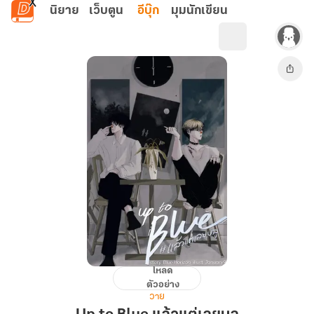
ข้ามไปยังเนื้อหาหลัก
นิยาย
เว็บตูน
อีบุ๊ก
มุมนักเขียน
โหลด
Up
ตัวอย่าง
to
วาย
Blue