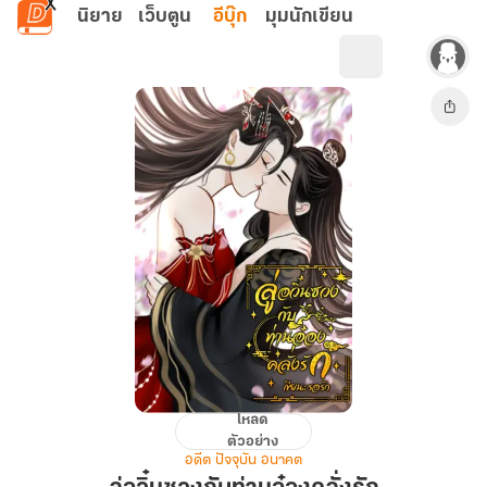
ข้ามไปยังเนื้อหาหลัก
นิยาย
เว็บตูน
อีบุ๊ก
มุมนักเขียน
โหลด
ลู่
ตัวอย่าง
อ
อดีต ปัจจุบัน อนาคต
วิ๋นซ