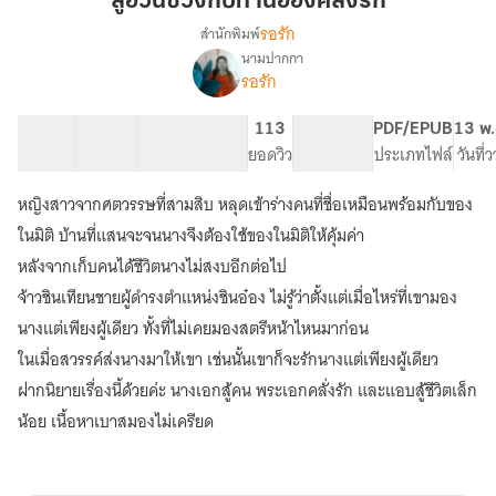
ลู่อวิ๋นซวงกับท่านอ๋องคลั่งรัก
วง
รอรัก
สำนักพิมพ์
กับ
นามปากกา
เรื่อง
ท่าน
รอรัก
ลู่
อ๋อง
อ
คลั่ง
วิ๋นซ
19 ตอน
31.58K
190
113
PG ทั่วไป
PDF/EPUB
13 พ.
รัก
วง
สารบัญ
จำนวนคำ
จำนวนหน้า (A5)
ยอดวิว
ระดับเนื้อหา
ประเภทไฟล์
วันที่
กับ
ท่าน
หญิงสาวจากศตวรรษที่สามสิบ หลุดเข้าร่างคนที่ชื่อเหมือนพร้อมกับของ
อ๋อง
ในมิติ บ้านที่แสนจะจนนางจึงต้องใช้ของในมิติให้คุ้มค่า
คลั่ง
รัก(จบ
หลังจากเก็บคนได้ชีวิตนางไม่สงบอีกต่อไป
แล้ว
จ้าวชินเทียนชายผู้ดำรงตำแหน่งชินอ๋อง ไม่รู้ว่าตั้งแต่เมื่อไหร่ที่เขามอง
จ้า)
นางแต่เพียงผู้เดียว ทั้งที่ไม่เคยมองสตรีหน้าไหนมาก่อน
ในเมื่อสวรรค์ส่งนางมาให้เขา เช่นนั้นเขาก็จะรักนางแต่เพียงผู้เดียว
ฝากนิยายเรื่องนี้ด้วยค่ะ นางเอกสู้คน พระเอกคลั่งรัก และแอบสู้ชีวิตเล็ก
น้อย เนื้อหาเบาสมองไม่เครียด