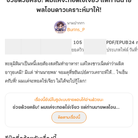
ช่วยด้วยครับ! ผมแค่จะทอดไข่เจียว แต่ท่านนาย
ผม
พลโอนดาวเคราะห์มาให้!
แค่
จะ
นามปากกา
ทอด
Burins_P
เรื่อง
ช่วย
ไข่
ด้วย
เจียว
40 ตอน
109.56K
415
105
PG ทั่วไป
PDF/EPUB
24 ก
ครับ!
สารบัญ
จำนวนคำ
แต่
จำนวนหน้า (A5)
ยอดวิว
ระดับเนื้อหา
ประเภทไฟล์
วันท
ผม
ท่าน
แค่
ทะลุมิติมาเป็นหนี้เลยต้องสตรีมทำอาหาร! แต่ไหงชาวเน็ตด่าว่าผลิต
นาย
จะ
ทอด
พล
อาวุธเคมี? มีแต่ 'ท่านนายพล' จอมดุที่ขยันเปย์ดาวเคราะห์ให้... ใจเย็น
ไข่
โอน
ครับพี่! ผมแค่จะทอดไข่เจียว ไม่ได้จะไปกู้โลก!
เจียว
ดาว
แต่
เคราะห์
ท่าน
เรื่องนี้ยังมีในรูปแบบรายตอนให้อ่านด้วยนะ
มา
นาย
พล
ให้!
ช่วยด้วยครับ! ผมแค่จะทอดไข่เจียว แต่ท่านนายพลโอนดาวเคราะห์มาให้!
โอน
ติดตามเรื่องนี้
ดาว
เคราะห์
มา