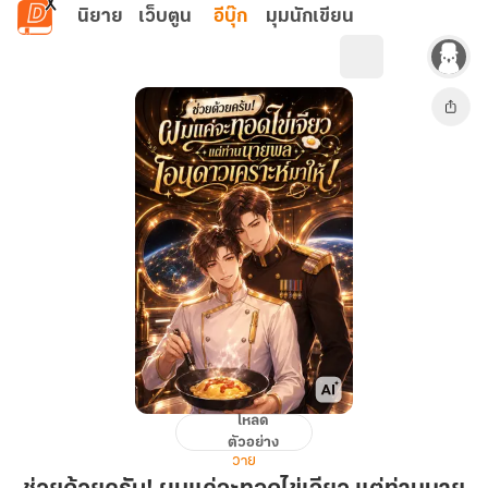
ข้ามไปยังเนื้อหาหลัก
นิยาย
เว็บตูน
อีบุ๊ก
มุมนักเขียน
โหลด
ช่วย
ตัวอย่าง
ด้วย
วาย
ครับ!