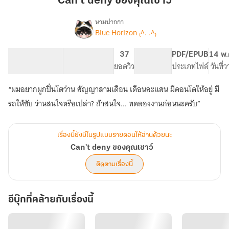
Can't deny ของคุณเชาว์
คุณ
เชาว์
นามปากกา
Blue Horizon ₍^. .^₎
Can't
เรื่อง
deny
ของ
21 ตอน
52.36K
275
37
NC 18
PDF/EPUB
14 พ.
คุณ
สารบัญ
จำนวนคำ
จำนวนหน้า (A5)
ยอดวิว
ระดับเนื้อหา
ประเภทไฟล์
วันที่
เชาว์
“ผมอยากผูกปิ่นโตว่าน สัญญาสามเดือน เดือนละแสน มีคอนโดให้อยู่ มี
รถให้ขับ ว่านสนใจหรือเปล่า? ถ้าสนใจ... ทดลองงานก่อนนะครับ”
เรื่องนี้ยังมีในรูปแบบรายตอนให้อ่านด้วยนะ
Can't deny ของคุณเชาว์
ติดตามเรื่องนี้
อีบุ๊กที่คล้ายกับเรื่องนี้