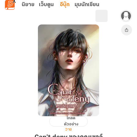
ข้ามไปยังเนื้อหาหลัก
นิยาย
เว็บตูน
อีบุ๊ก
มุมนักเขียน
โหลด
Can't
ตัวอย่าง
deny
วาย
ของ