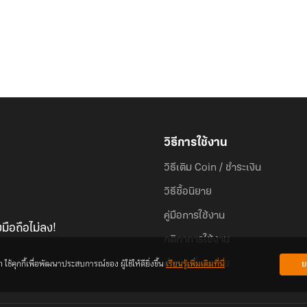
วิธีการใช้งาน
วิธีเติม Coin / ชำระเงิน
วิธีซื้อนิยาย
คู่มือการใช้งาน
มือถือไม่ลง!
กติกาการใช้งาน
้คุกกี้เพื่อพัฒนาประสบการณ์ของ ผู้ใช้ให้ดียิ่งขึ้น
เรียนรู้เพิ่มเติมที่นี่
ย
คำถามที่พบบ่อย