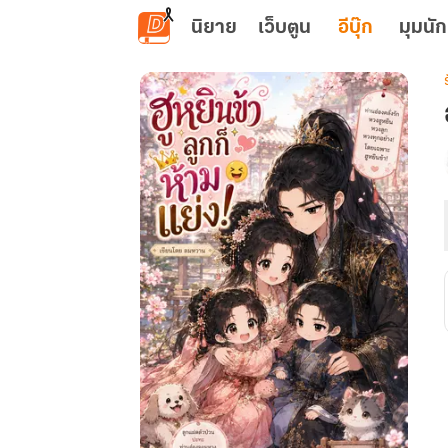
ข้ามไปยังเนื้อหาหลัก
นิยาย
เว็บตูน
อีบุ๊ก
มุมนัก
เ
ฮ