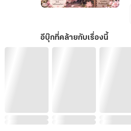
ฮู
หยิน
ข้า
ลูก
อีบุ๊กที่คล้ายกับเรื่องนี้
ห้าม
แย่ง