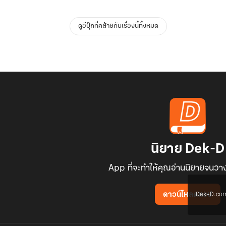
ดูอีบุ๊กที่คล้ายกับเรื่องนี้ทั้งหมด
นิยาย Dek-D
App ที่จะทำให้คุณอ่านนิยายจนวาง
Dek-D.com ใช
ดาวน์โหลดแอป