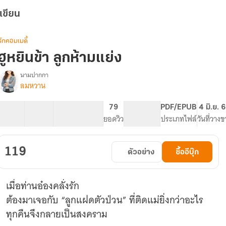
เขียน
รักคอมเมดี้
ฮูหยินข้า ลูกห้ามแย่ง
นามปากกา
ลมหวาน
รื่อง
ู
หยิน
30 ตอน
11.19K
100
79
PG ทั่วไป
PDF/EPUB
4 มิ.ย. 
ข้า
สารบัญ
จำนวนคำ
จำนวนหน้า (A5)
ยอดวิว
ระดับเนื้อหา
ประเภทไฟล์
วันที่วาง
ลูก
ก็
ห้าม
119
ตัวอย่าง
ซื้ออีบุ๊ก
แย่ง
เมื่อท่านอ๋องคลั่งรัก
ต้องมาเจอกับ “ลูกแฝดตัวป่วน” ที่ติดแม่ยิ่งกว่าอะไร
ทุกคืนจึงกลายเป็นสงคราม