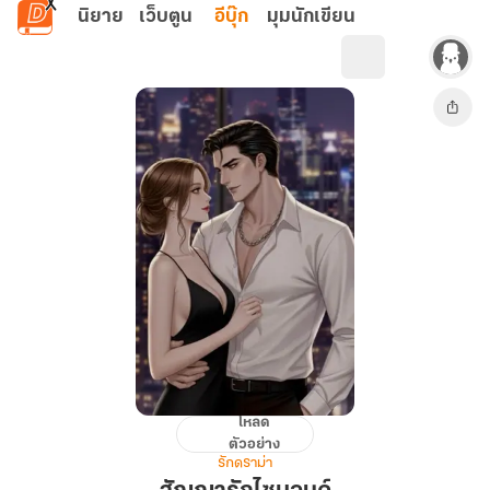
ข้ามไปยังเนื้อหาหลัก
นิยาย
เว็บตูน
อีบุ๊ก
มุมนักเขียน
โหลด
สัญญา
ตัวอย่าง
รัก
รักดราม่า
ไซ