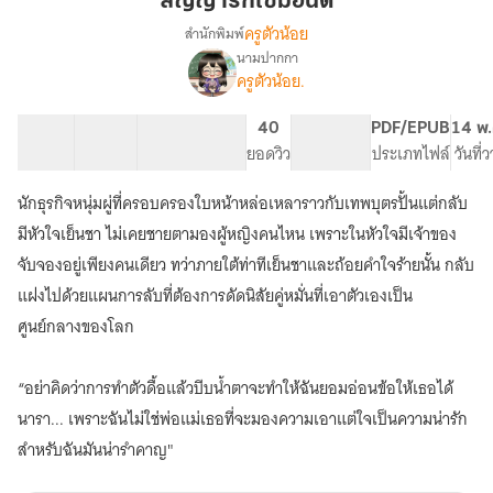
สัญญารักไซมอนด์
มอน
ครูตัวน้อย
สำนักพิมพ์
ด์
นามปากกา
เรื่อง
ครูตัวน้อย.
สัญญา
รัก
ไซ
32 ตอน
37.62K
203
40
PG ทั่วไป
PDF/EPUB
14 พ.
มอน
สารบัญ
จำนวนคำ
จำนวนหน้า (A5)
ยอดวิว
ระดับเนื้อหา
ประเภทไฟล์
วันที่
ด์
THE
นักธุรกิจหนุ่มผู่ที่ครอบครองใบหน้าหล่อเหลาราวกับเทพบุตรปั้นแต่กลับ
FIERY
มีหัวใจเย็นชา ไม่เคยชายตามองผู้หญิงคนไหน เพราะในหัวใจมีเจ้าของ
ENGAGEMENT
จับจองอยู่เพียงคนเดียว ทว่าภายใต้ท่าทีเย็นชาและถ้อยคำใจร้ายนั้น กลับ
แฝงไปด้วยแผนการลับที่ต้องการดัดนิสัยคู่หมั่นที่เอาตัวเองเป็น
ศูนย์กลางของโลก
“อย่าคิดว่าการทำตัวดื้อแล้วบีบน้ำตาจะทำให้ฉันยอมอ่อนข้อให้เธอได้
นารา... เพราะฉันไม่ใช่พ่อแม่เธอที่จะมองความเอาแต่ใจเป็นความน่ารัก
สำหรับฉันมันน่ารำคาญ"