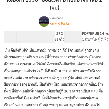
Reborn 1990 : ย้อนเวลา มาเป็นยาจก เล่ม 2
ย้อน
(จบ)
เวลา
มา
นามปากกา
เป็น
Fairy P. Parker
Reborn
เรื่อง
ยาจก
1990
:
เล่ม
10 ตอน
23.87K
90
272
PG ทั่วไป
PDF/EPUB
14 พ.
ย้อน
สารบัญ
จำนวนคำ
2
จำนวนหน้า (A5)
ยอดวิว
ระดับเนื้อหา
ประเภทไฟล์
วันที่
เวลา
(จบ)
มา
'เงิน คือสิ่งที่ไม่จำเป็น...หากมีมากพอ' รณภีร์ อัศวเหมันต์ ลูกชายคน
เป็น
เดียวของตระกูลอภิมหาเศรษฐีที่ร่ำรวยจากการทำธุรกิจห้างหรูใจกลาง
ยาจก
เมืองหลวง เขาสามารถใช้เงินได้ราวกับมันเป็นเพียงแค่เศษกระดาษไร้ค่า
เป็นคุณหนูเอาแต่ใจวัย 24 ปี ที่เพิ่งกลับมาจากต่างประเทศหลังเรียนจบ
แต่แล้วเหมือนพระเจ้าจะเล่นตลก เมื่อจู่ ๆ เขารู้สึกได้กลิ่นของความอับ
ชื้นจากบางอย่าง บวกกับเนื้อตัวที่เหนียวเหนอะหนะจากอากาศที่อบอ้าว
ทั้ง ๆ ที่ก่อนนอนก็เพิ่งกดอุณหภูมิแอร์อยู่ที่ 20 องศาเซลเซียส และเมื่อ
เขาลืมตาขึ้นก็ต้องตกใจกับสิ่งที่ได้พบเห็น จากฟูกที่นอนหนานุ่มราคา
เฉียดล้านบาท กลับกลายเป็นฟูกขาด ๆ แผ่นบางดูสกปรก เมื่อมองไป