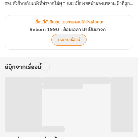
รอบตัวก็พบกับผนังที่ทำจากไม้ผุ ๆ และเมื่อเงยหน้ามองเพดาน ฝ้าที่ถูก
ฉลุลวดลายในสไตล์ยุโรปกลับเป็นเพียงแค่หลังคาสังกะสีที่อมความร้อน
ระอุเอาไว้ ก่อนจะพบข้อความที่ขึ้นอยู่ตรงหน้าของเขา
เรื่องนี้ยังมีในรูปแบบรายตอนให้อ่านด้วยนะ
Reborn 1990 : ย้อนเวลา มาเป็นยาจก
[นี่คือระบบ Reborn ภารกิจแรกของคุณคือ หาเงินให้ครบ 100 บาท
ติดตามเรื่องนี้
รางวัลภารกิจ จดหมายเหตุจากอนาคต]
เขาย้อนเวลากลับมาปี 1990 ในร่างของชานนท์ มั่นคง อายุ 15 ปี!
อีบุ๊กจากเรื่องนี้