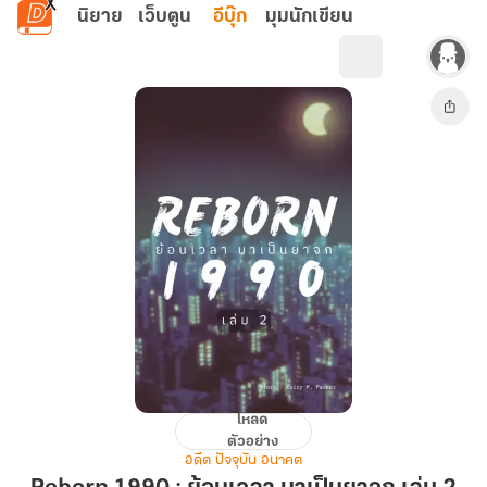
ข้ามไปยังเนื้อหาหลัก
นิยาย
เว็บตูน
อีบุ๊ก
มุมนักเขียน
โหลด
Reborn
ตัวอย่าง
1990
อดีต ปัจจุบัน อนาคต
: