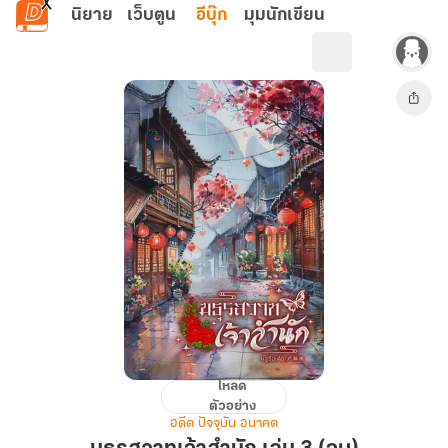
ข้ามไปยังเนื้อหาหลัก
นิยาย
เว็บตูน
อีบุ๊ก
มุมนักเขียน
โหลด
มธุรส
ตัวอย่าง
วาท
อดีต ปัจจุบัน อนาคต
เจ้า