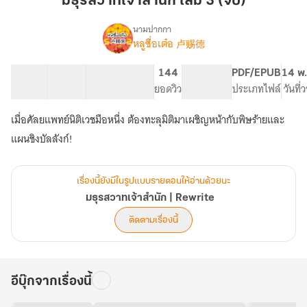
มธุรสวาทเจ้าสำนัก เล่ม 3 (จบ)
สำนัก
เล่ม
นามปากกา
หลูซื่อเต๋อ 卢赐德
เรื่อง
3
มธุรส
(จบ)
วาท
33 ตอน
35.86K
184
144
PG ทั่วไป
PDF/EPUB
14 พ.
เจ้า
สารบัญ
จำนวนคำ
จำนวนหน้า (A5)
ยอดวิว
ระดับเนื้อหา
ประเภทไฟล์
วันที่
สำนัก
|
เมื่อศัลยแพทย์นิติเวชมือหนึ่ง ต้องทะลุมิติมาเผชิญหน้ากับพิษร้ายและ
Rewrite
แผนชิงบัลลังก์!
เรื่องนี้ยังมีในรูปแบบรายตอนให้อ่านด้วยนะ
มธุรสวาทเจ้าสำนัก | Rewrite
ติดตามเรื่องนี้
อีบุ๊กจากเรื่องนี้