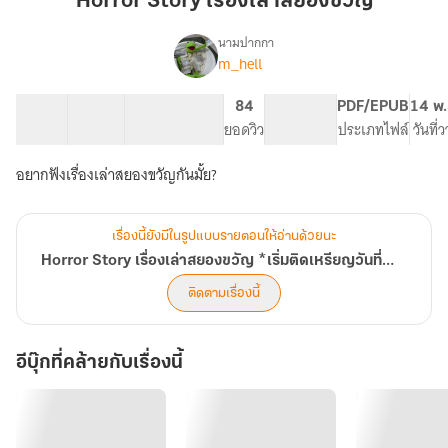
Horror Story เรื่องเล่าสยองขวัญ
เล่า
สยอง
นามปากกา
m_hell
Horror
ขวัญ
เรื่อง
Story
เรื่อง
14 ตอน
38.24K
153
84
PG ทั่วไป
PDF/EPUB
14 พ.
เล่า
สารบัญ
จำนวนคำ
จำนวนหน้า (A5)
ยอดวิว
ระดับเนื้อหา
ประเภทไฟล์
วันที่
สยอง
ขวัญ
*เริ่ม
ติด
เหรียญ
เรื่องนี้ยังมีในรูปแบบรายตอนให้อ่านด้วยนะ
วัน
ที่
Horror Story เรื่องเล่าสยองขวัญ *เริ่มติดเหรียญวันที่ 1/09
1/09
ติดตามเรื่องนี้
อีบุ๊กที่คล้ายกับเรื่องนี้