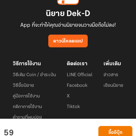
นิยาย Dek-D
App ที่จะทำให้คุณอ่านนิยายจนวางมือถือไม่ลง!
ดาวน์โหลดแอป
วิธีการใช้งาน
ติดต่อเรา
เพิ่มเติม
วิธีเติม Coin / ชำระเงิน
LINE Official
ข่าวสาร
วิธีซื้อนิยาย
Facebook
เขียนนิยาย
คู่มือการใช้งาน
X
กติกาการใช้งาน
Tiktok
คำถามที่พบบ่อย
Dek-D.com ใช้คุกกี้เพื่อพัฒนาประสบการณ์ของ ผู้ใช้ให้ดียิ่งขึ้น
59
ซื้ออีบุ๊ก
ยอมรับ