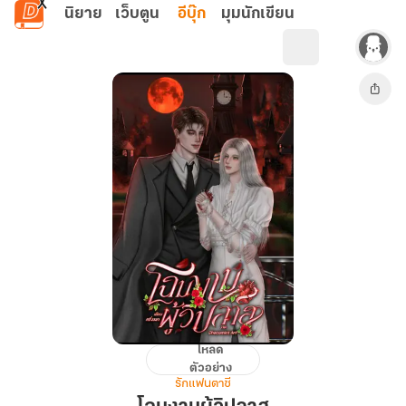
ข้ามไปยังเนื้อหาหลัก
นิยาย
เว็บตูน
อีบุ๊ก
มุมนักเขียน
โหลด
โฉมงาม
ตัวอย่าง
ผู้
รักแฟนตาซี
วิปลาส