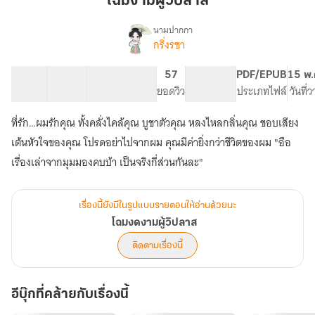
โฉมงามผู้วิปลาส
นามปากกา
กริ่งรชา
เรื่อง
โฉม
งดงาม
21 ตอน
47.34K
208
57
PG ทั่วไป
PDF/EPUB
15 พ.
ผู้
สารบัญ
จำนวนคำ
จำนวนหน้า (A5)
ยอดวิว
ระดับเนื้อหา
ประเภทไฟล์
วันที่
วิปลาส
ที่รัก…ผมรักคุณ ทั้งคลั่งไคล้คุณ บูชาตัวคุณ หลงไหลกลิ่นคุณ ชอบเสียง
เต้นหัวใจของคุณ โปรดอย่าไปจากผม คุณมีค่ายิ่งกว่าชีวิตของผม "อือ
เรื่องเล่าจากมุมมองคบบ้า เป็นจริงกี่ส่วนกันละ"
เรื่องนี้ยังมีในรูปแบบรายตอนให้อ่านด้วยนะ
โฉมงดงามผู้วิปลาส
ติดตามเรื่องนี้
อีบุ๊กที่คล้ายกับเรื่องนี้