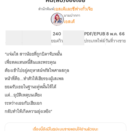
คน(ลับ)ของเฮีย
เอสเต้และซีฟางกั๋วเจีย
สำนักพิมพ์
นามปากกา
เรื่อง
เอสเต้
คน(ลับ)
ของ
เฮีย(มีEbook)
40.27K
204
240
PG ทั่วไป
PDF/EPUB
8 พ.ค. 66
จำนวนคำ
จำนวนหน้า (A5)
ยอดวิว
ระดับเนื้อหา
ประเภทไฟล์
วันที่วางขาย
“แจ่มใส สาวน้อยที่ถูกบิดาจับหมั้น
เพื่อทดแทนหนี้สินและพระคุณ
ต้องเข้าไปอยู่คฤหาสน์จรัสไพศาลสกุล
หน้าที่คือ...ทำตัวให้เฮียรองผู้เสเพล
ยอมรับเธอในฐานะคู่หมั้นให้ได้
แต่...อุบัติเหตุบนเตียง
ระหว่างเธอกับเฮียเอก
เรื่องนี้ยังมีในรูปแบบรายตอนให้อ่านด้วยนะ