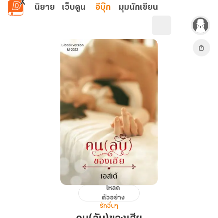
ข้ามไปยังเนื้อหาหลัก
นิยาย
เว็บตูน
อีบุ๊ก
มุมนักเขียน
โหลด
คน(ลับ)ของ
ตัวอย่าง
เฮีย
รักอื่นๆ