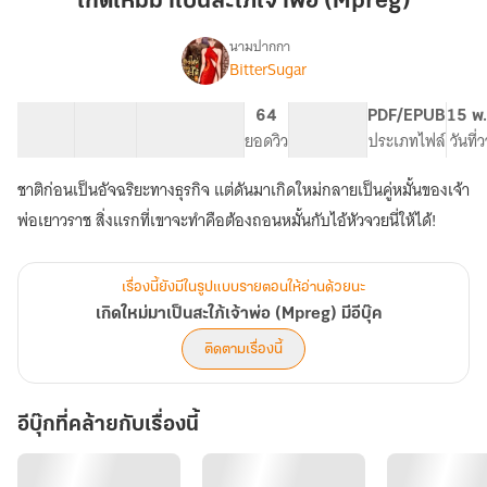
เกิดใหม่มาเป็นสะใภ้เจ้าพ่อ (Mpreg)
เป็น
สะใภ้
นามปากกา
BitterSugar
เรื่อง
เจ้า
เกิด
พ่อ
ใหม่
33 ตอน
57.09K
309
64
PG ทั่วไป
PDF/EPUB
15 พ.
(Mpreg)
มา
สารบัญ
จำนวนคำ
จำนวนหน้า (A5)
ยอดวิว
ระดับเนื้อหา
ประเภทไฟล์
วันที่
เป็น
สะใภ้
ชาติก่อนเป็นอัจฉริยะทางธุรกิจ แต่ดันมาเกิดใหม่กลายเป็นคู่หมั้นของเจ้า
เจ้า
พ่อ
พ่อเยาวราช สิ่งแรกที่เขาจะทำคือต้องถอนหมั้นกับไอ้หัวจวยนี่ให้ได้!
(Mpreg)
มี
อี
เรื่องนี้ยังมีในรูปแบบรายตอนให้อ่านด้วยนะ
บุ๊ค
เกิดใหม่มาเป็นสะใภ้เจ้าพ่อ (Mpreg) มีอีบุ๊ค
ติดตามเรื่องนี้
อีบุ๊กที่คล้ายกับเรื่องนี้