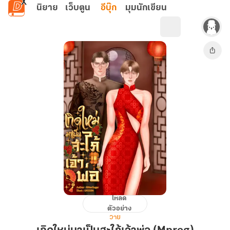
ข้ามไปยังเนื้อหาหลัก
นิยาย
เว็บตูน
อีบุ๊ก
มุมนักเขียน
โหลด
เกิด
ตัวอย่าง
ใหม่
วาย
มา