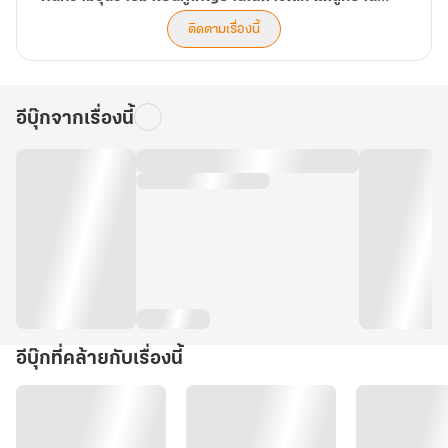
บ้าน
มังกร
ดัน
บรรพ
ติดตามเรื่องนี้
มี
กาล
ตั้ง
HAZELBROOK
แต่
FREE
มอน
ส
อีบุ๊กจากเรื่องนี้
STATE
เตอร์
ภาค
ยัน
1
มังกร
ปฐม
บรรพ
บท
กาล
ภาค1
แห่ง
สถาปนิก
ผู้
สร้าง
หมู่บ้าน
อีบุ๊กที่คล้ายกับเรื่องนี้
เฮ
เซ
ลบ
รุค