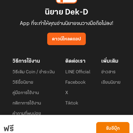
นิยาย Dek-D
App ที่จะทำให้คุณอ่านนิยายจนวางมือถือไม่ลง!
ดาวน์โหลดแอป
วิธีการใช้งาน
ติดต่อเรา
เพิ่มเติม
วิธีเติม Coin / ชำระเงิน
LINE Official
ข่าวสาร
วิธีซื้อนิยาย
Facebook
เขียนนิยาย
คู่มือการใช้งาน
X
กติกาการใช้งาน
Tiktok
คำถามที่พบบ่อย
Dek-D.com ใช้คุกกี้เพื่อพัฒนาประสบการณ์ของ ผู้ใช้ให้ดียิ่งขึ้น
ฟรี
รับอีบุ๊ก
ยอมรับ
© 2026
Dek-D Interactive Co.,Ltd.
All rights reserved. |
Privacy Policy