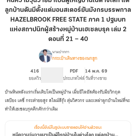
หนีความวุ่นวายมาเป็นผู้ใหญ่บ้านในต่างโลก แต่
มา
ลูกบ้านดันมีตั้งแต่มอนสเตอร์ยันมังกรบรรพกาล
เป็น
ผู้ใหญ่
HAZELBROOK FREE STATE ภาค 1 ปฐมบท
บ้าน
แห่งสถาปนิกผู้สร้างหมู่บ้านเฮเซลบรุค เล่ม 2
ใน
ตอนที่ 21 – 40
ต่าง
โลก
นามปากกา
แต่
กระเป๋าเดินทางของนกฮูก
เรื่อง
หนี
ลูก
ความ
บ้าน
416
PG ทั่วไป
PDF
14 พ.ค. 69
วุ่นวาย
ยอดวิว
ดัน
ระดับเนื้อหา
ประเภทไฟล์
วันที่วางขาย
มา
มี
เป็น
บ้านหินหลังแรกเริ่มเติบโตเป็นหมู่บ้าน เมื่ออีไลอัสต้องรับมือวิกฤต
ตั้ง
ผู้ใหญ่
บ้าน
แต่
เสบียง เดซี่ กระต่ายอสูร สไลม์สีรุ้ง ตุ่นวิศวกร และเหล่าลูกบ้านใหม่ที่จะ
ใน
มอน
ทำให้เฮเซลบรุคคึกคักกว่าเดิม
ต่าง
ส
โลก
เตอร์
แต่
เรื่องนี้ยังมีในรูปแบบรายตอนให้อ่านด้วยนะ
ยัน
ลูก
หนีความวุ่นวายมาเป็นผู้ใหญ่บ้านในต่างโลก แต่ลูกบ้านดันมีตั้งแต่มอนสเตอร์ยันมังกรบรรพกาล ภาค1