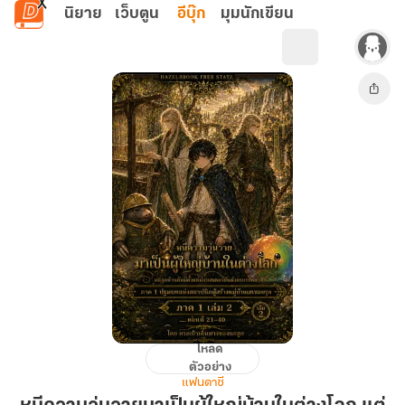
ข้ามไปยังเนื้อหาหลัก
นิยาย
เว็บตูน
อีบุ๊ก
มุมนักเขียน
โหลด
หนี
ตัวอย่าง
ความ
แฟนตาซี
วุ่นวาย