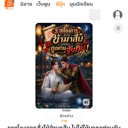
ข้ามไปยังเนื้อหาหลัก
นิยาย
เว็บตูน
อีบุ๊ก
มุมนักเขียน
โหลด
ราชโองการ
ตัวอย่าง
สั่ง
วาย
ให้