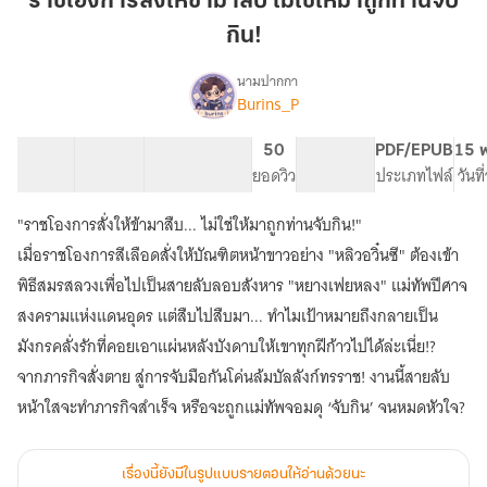
ราชโองการสั่งให้ข้ามาสืบ ไม่ใช่ให้มาถูกท่านจับ
ข้า
กิน!
มา
สืบ
นามปากกา
ไม่ใช่
Burins_P
เรื่อง
ราชโองการ
ให้
สั่ง
มา
39 ตอน
103.56K
303
50
PG ทั่วไป
PDF/EPUB
15 พ
ให้
สารบัญ
จำนวนคำ
ถูก
จำนวนหน้า (A5)
ยอดวิว
ระดับเนื้อหา
ประเภทไฟล์
วันท
ข้า
ท่าน
มา
"ราชโองการสั่งให้ข้ามาสืบ... ไม่ใช่ให้มาถูกท่านจับกิน!"
จับ
สืบ
ไม่ใช่
กิน!
เมื่อราชโองการสีเลือดสั่งให้บัณฑิตหน้าขาวอย่าง "หลิวอวิ๋นซี" ต้องเข้า
ให้
พิธีสมรสลวงเพื่อไปเป็นสายลับลอบสังหาร "หยางเฟยหลง" แม่ทัพปีศาจ
มา
สงครามแห่งแดนอุดร แต่สืบไปสืบมา... ทำไมเป้าหมายถึงกลายเป็น
ถูก
ท่าน
มังกรคลั่งรักที่คอยเอาแผ่นหลังบังดาบให้เขาทุกฝีก้าวไปได้ล่ะเนี่ย!?
จับ
จากภารกิจสั่งตาย สู่การจับมือกันโค่นล้มบัลลังก์ทรราช! งานนี้สายลับ
กิน!
หน้าใสจะทำภารกิจสำเร็จ หรือจะถูกแม่ทัพจอมดุ ‘จับกิน’ จนหมดหัวใจ?
เรื่องนี้ยังมีในรูปแบบรายตอนให้อ่านด้วยนะ