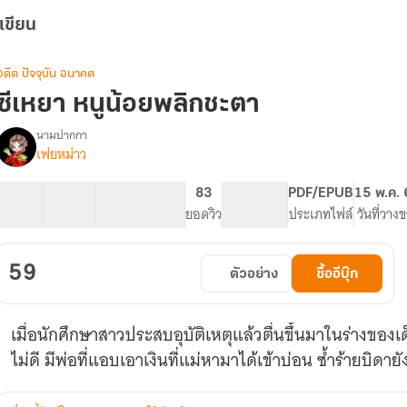
เขียน
อดีต ปัจจุบัน อนาคต
ซีเหยา หนูน้อยพลิกชะตา
นามปากกา
เฟยหม่าว
รื่อง
ซี
เหยา
26 ตอน
34.35K
228
83
PG ทั่วไป
PDF/EPUB
15 พ.ค.
หนู
สารบัญ
จำนวนคำ
จำนวนหน้า (A5)
ยอดวิว
ระดับเนื้อหา
ประเภทไฟล์
วันที่วาง
น้อย
พลิก
ชะตา
59
ตัวอย่าง
ซื้ออีบุ๊ก
เมื่อนักศึกษาสาวประสบอุบัติเหตุแล้วตื่นขึ้นมาในร่างข
ไม่ดี มีพ่อที่แอบเอาเงินที่แม่หามาได้เข้าบ่อน ซ้ำร้ายบิดาย