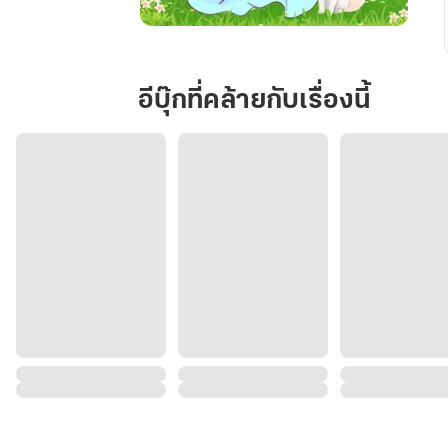
ซี
เหยา
หนู
อีบุ๊กที่คล้ายกับเรื่องนี้
น้อย
พลิก
ชะตา