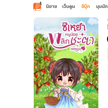
ข้ามไปยังเนื้อหาหลัก
นิยาย
เว็บตูน
อีบุ๊ก
มุมนัก
เ