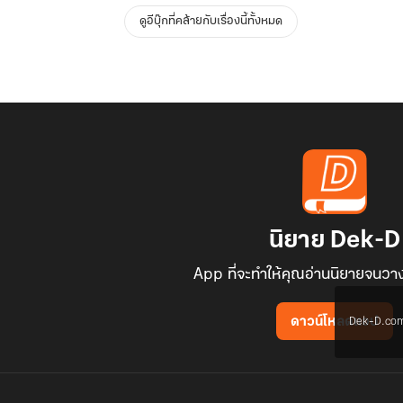
ดูอีบุ๊กที่คล้ายกับเรื่องนี้ทั้งหมด
นิยาย Dek-D
App ที่จะทำให้คุณอ่านนิยายจนวาง
Dek-D.com ใช
ดาวน์โหลดแอป