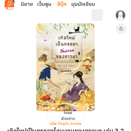
ข้ามไปยังเนื้อหาหลัก
นิยาย
เว็บตูน
อีบุ๊ก
มุมนักเขียน
โหลด
เกิด
ตัวอย่าง
ใหม่
อดีต ปัจจุบัน อนาคต
เป็น