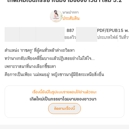
เกิดใหม่เป็นภรรยาโฉมงามของชาวนา เล่ม 3.2
ภรรยา
โฉมงาม
นามปากกา
ประดับดิน
เรื่อง
ของ
เกิด
ชาวนา
ใหม่
15 ตอน
14.84K
64
887
PG ทั่วไป
PDF/EPUB
15 พ.
เล่ม
เป็น
สารบัญ
จำนวนคำ
จำนวนหน้า (A5)
ยอดวิว
ระดับเนื้อหา
ประเภทไฟล์
วันที่
3.2
ภรรยา
โฉมงาม
ตำแหน่ง 'ราชครู' ที่ผู้คนทั่วหล้าต่างถวิลหา
ของ
ชาวนา
ทว่านางกลับเพียงคลี่ยิ้มบางแล้วปฏิเสธอย่างไม่ใส่ใจ...
เพราะวาสนาที่นางเลือกชี้ชะตา
คือการเป็นเพียง 'แม่หมอมู่' หญิงชาวนาผู้มีอิสระเหนือสิ่งอื่น
เรื่องนี้ยังมีในรูปแบบรายตอนให้อ่านด้วยนะ
เกิดใหม่เป็นภรรยาโฉมงามของชาวนา
ติดตามเรื่องนี้