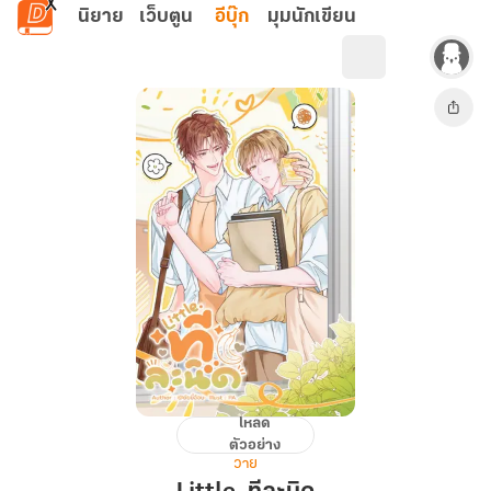
ข้ามไปยังเนื้อหาหลัก
นิยาย
เว็บตูน
อีบุ๊ก
มุมนักเขียน
โหลด
Little.
ตัวอย่าง
ที
วาย
ละ