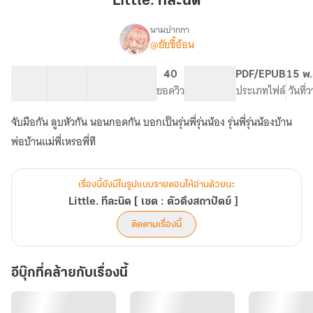
Little. ทีละนิด
นิด
นามปากกา
@ยัยขี้อ้อน
Little.
เรื่อง
ที
ละ
42 ตอน
190.4K
484
40
PG ทั่วไป
PDF/EPUB
15 พ.
นิด
สารบัญ
จำนวนคำ
จำนวนหน้า (A5)
ยอดวิว
ระดับเนื้อหา
ประเภทไฟล์
วันที่
[
เซต
จับมือกัน ลูบหัวกัน นอนกอดกัน บอกเป็นรุ่นพี่รุ่นน้อง รุ่นพี่รุ่นน้องบ้าน
:
พ่อบ้านแม่พี่เหรอพี่ที
ตัว
ตึง
ส
ถา
เรื่องนี้ยังมีในรูปแบบรายตอนให้อ่านด้วยนะ
ปัตย์
Little. ทีละนิด [ เซต : ตัวตึงสถาปัตย์ ]
]
ติดตามเรื่องนี้
อีบุ๊กที่คล้ายกับเรื่องนี้