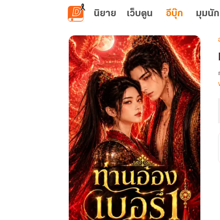
ข้ามไปยังเนื้อหาหลัก
นิยาย
เว็บตูน
อีบุ๊ก
มุมนัก
เ