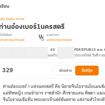
เขียน
อดีต ปัจจุบัน อนาคต
ท่านอ๋องเบอร์1นครสตรี
สำนักพิมพ์
นามปากกา
whiteinkwithdark
whiteinkwithdark
รื่อง
ท่าน
อ๋อง
42 ตอน
87.87K
693
43
PG ทั่วไป
PDF/EPUB
15 พ.ค.
เบอร์1แห่ง
สารบัญ
จำนวนคำ
จำนวนหน้า (A5)
ยอดวิว
ระดับเนื้อหา
ประเภทไฟล์
วันที่วาง
นคร
สตรี
329
ตัวอย่าง
ซื้ออีบุ๊ก
ท่านอ๋องเบอร์ 1 แห่งนครสตรี คือ นิยายจีนโบราณโรแมนซ์
แม่ทัพหญิง เกมอำนาจ ราชสำนัก ศึกชายแดน พิษยา และ
จีนโบราณเข้มข้น พระเอกเจ้าเล่ห์อันตราย แต่งานหัวใจ