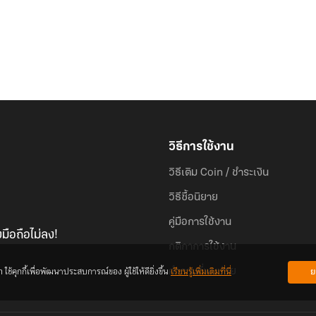
วิธีการใช้งาน
วิธีเติม Coin / ชำระเงิน
วิธีซื้อนิยาย
คู่มือการใช้งาน
มือถือไม่ลง!
กติกาการใช้งาน
้คุกกี้เพื่อพัฒนาประสบการณ์ของ ผู้ใช้ให้ดียิ่งขึ้น
เรียนรู้เพิ่มเติมที่นี่
ย
คำถามที่พบบ่อย