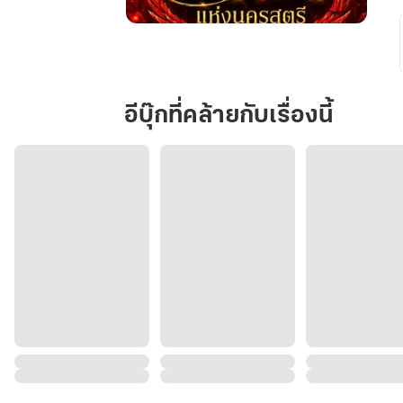
ท่าน
อ๋อง
เบอร์1นคร
สตรี
อีบุ๊กที่คล้ายกับเรื่องนี้