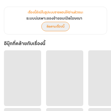
ก่อนเสมอ
เรื่องนี้ยังมีในรูปแบบรายตอนให้อ่านด้วยนะ
ไม่ว่าจะรับโอสถ ใช้วิชา กระทั่งหลบการโจมตี ล้วนต้องแลกด้วยคลิป
ระบบบ่มเพาะของข้าชอบเปิดโฆษณา
โฆษณาสุดน่าปวดหัว ขณะที่เหล่าศิษย์อัจฉริยะใช้ระบบพรีเมียมแบบไร้
ติดตามเรื่องนี้
โฆษณา หลินเทียนกลับต้องดิ้นรนในฐานะ “สายฟรี” ผู้ยากจน แต่ยิ่งทนดู
มากเท่าไร เขากลับยิ่งแข็งแกร่งขึ้นอย่างประหลาด
อีบุ๊กที่คล้ายกับเรื่องนี้
ท่ามกลางสงครามระหว่างสายเติมกับสายฟรี ความลับของ “เทพแห่งการ
ตลาด” ผู้สร้างระบบทั่วทั้งยุทธภพค่อยๆ ถูกเปิดเผย พร้อมกับเซียนสาว
เย็นชา เยว่ชิงหลัน ที่เริ่มเข้ามาพัวพันกับชีวิตสุดวุ่นวายของเขา
นี่คือเรื่องราวการบ่มเพาะสุดปั่นของชายผู้ต้องดูโฆษณาจนกลายเป็นเทพ
เซียน!