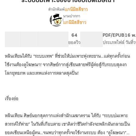
ระบบบ่มเพาะของข้าชอบเปิดโฆษณา
ของ
แกนีมีสสีขาว
สำนักพิมพ์
ข้า
นามปากกา
เรื่อง
ชอบ
แกนีมีสสีขาว
ระบบ
เปิด
บ่ม
โฆษณา
เพาะ
30 ตอน
47.33K
197
64
PG ทั่วไป
PDF/EPUB
16 พ.
ของ
สารบัญ
จำนวนคำ
จำนวนหน้า (A5)
ยอดวิว
ระดับเนื้อหา
ประเภทไฟล์
วันที่
ข้า
ชอบ
หลินเทียนได้รับ “ระบบเทพ” ที่ช่วยให้บ่มเพาะพุ่งทะยาน…แต่ทุกครั้งก่อน
เปิด
ใช้งานต้องดูโฆษณา! จากศิษย์กากสู่เซียนสายฟรีผู้ต่อสู้กับระบบสุดงก
โฆษณา
โลกยุทธภพ และเทพแห่งการตลาดสุดปั่น!
เรื่องย่อ
หลินเทียน ศิษย์นอกสุดกากแห่งสำนักเมฆาคราม ได้รับ “ระบบบ่มเพาะ
สวรรค์ไร้พ่าย” ในวันที่เกือบตาย เขาคิดว่าชีวิตกำลังจะพลิกผันกลายเป็น
ยอดเซียนเหนือผู้คน…จนพบว่าทุกครั้งจะใช้งานระบบ ต้อง “ดูโฆษณา”