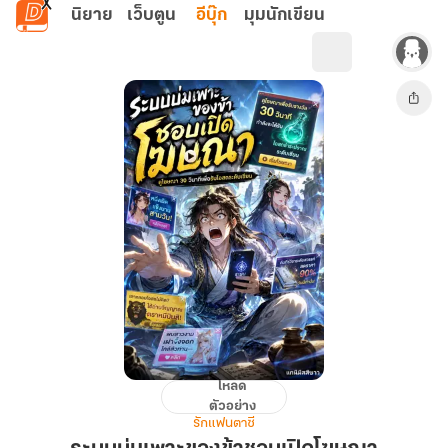
ข้ามไปยังเนื้อหาหลัก
นิยาย
เว็บตูน
อีบุ๊ก
มุมนักเขียน
โหลด
ระบบ
ตัวอย่าง
บ่ม
รักแฟนตาซี
เพาะ