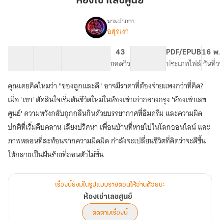
ห้องเช่าเลขศูนย์
ศูนย์
นามปากกา
อสุรเงา
เรื่อง
ห้อง
เช่า
33 ตอน
42.74K
226
43
PG ทั่วไป
PDF/EPUB
16 พ.
เลข
สารบัญ
จำนวนคำ
จำนวนหน้า (A5)
ยอดวิว
ระดับเนื้อหา
ประเภทไฟล์
วันที่
ศูนย์
คุณเคยคิดไหมว่า "ของถูกและดี" อาจมีราคาที่ต้องจ่ายแพงกว่าที่คิด?
เมื่อ 'เขา' ตัดสินใจเริ่มต้นชีวิตใหม่ในห้องเช่าเก่ากลางกรุง 'ห้องเช่าเลข
ศูนย์' ความหวังกลับถูกกลืนกินด้วยบรรยากาศที่อึมครึม และความผิด
ปกติที่เริ่มคืบคลาน เสียงปริศนา เพื่อนบ้านที่หายไปในโลกออนไลน์ และ
ภาพหลอนที่สะท้อนจากความมืดมิด กำลังจะเปลี่ยนชีวิตที่คิดว่าจะดีขึ้น
ให้กลายเป็นฝันร้ายที่ถอนตัวไม่ขึ้น
เรื่องนี้ยังมีในรูปแบบรายตอนให้อ่านด้วยนะ
ห้องเช่าเลขศูนย์
ติดตามเรื่องนี้