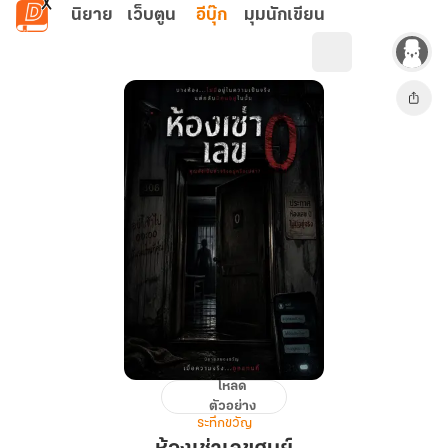
ข้ามไปยังเนื้อหาหลัก
นิยาย
เว็บตูน
อีบุ๊ก
มุมนักเขียน
โหลด
ห้อง
ตัวอย่าง
เช่า
ระทึกขวัญ
เลข