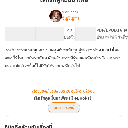
เลิกรักคู่หมั้นมาเฟีย
หมั้น
มาเฟีย
นามปากกา
อัญธิญาน์
เรื่อง
เลิก
รัก
32 ตอน
44.76K
355
47
PG ทั่วไป
PDF/EPUB
16 พ.
คู่
สารบัญ
จำนวนคำ
จำนวนหน้า (A5)
ยอดวิว
ระดับเนื้อหา
ประเภทไฟล์
วันที่
หมั้น
มาเฟีย
เธอรักเขาจนยอมทุกอย่าง แต่สุดท้ายกลับถูกชู้ของเขาฆ่าตาย ทว่าโชค
(มี
eBooks)
ชะตาให้โอกาสย้อนกลับมาอีกครั้ง คราวนี้ผู้ชายคนนั้นอย่าหวังว่าเธอจะ
มอง แม้แต่เศษใจก็ไม่มีวันได้จากเธออีกต่อไป
เรื่องนี้ยังมีในรูปแบบรายตอนให้อ่านด้วยนะ
เลิกรักคู่หมั้นมาเฟีย (มี eBooks)
ติดตามเรื่องนี้
อีบุ๊กที่คล้ายกับเรื่องนี้