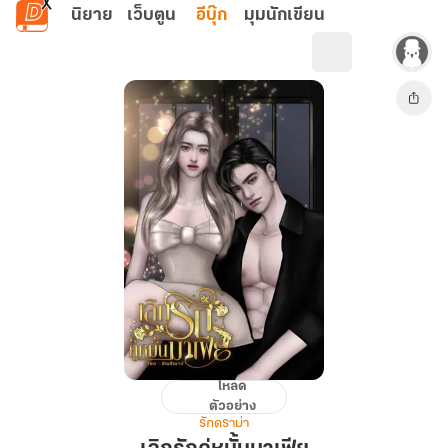
ข้ามไปยังเนื้อหาหลัก
นิยาย
เว็บตูน
อีบุ๊ก
มุมนักเขียน
โหลด
เลิก
ตัวอย่าง
รัก
รักดราม่า
คู่