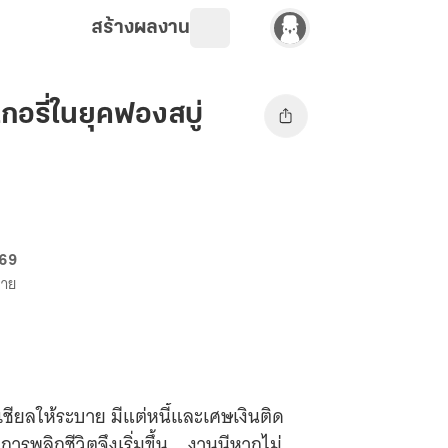
สร้างผลงาน
เกอรี่ในยุคฟองสบู่
 69
ขาย
เชียลให้ระบาย มีแต่หนี้และเศษเงินติด
ารพลิกชีวิตจึงเริ่มขึ้น... งานนีหากไม่