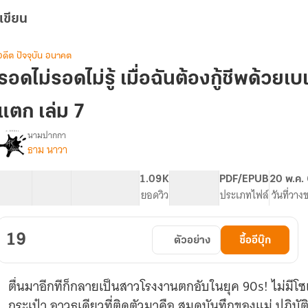
เขียน
อดีต ปัจจุบัน อนาคต
รอดไม่รอดไม่รู้ เมื่อฉันต้องกู้ชีพด้วยเบ
แตก เล่ม 7
นามปากกา
ธาม นาวา
รื่อง
รอด
ไม่
17 ตอน
28.59K
168
1.09K
PG ทั่วไป
PDF/EPUB
20 พ.ค.
รอด
สารบัญ
จำนวนคำ
จำนวนหน้า (A5)
ยอดวิว
ระดับเนื้อหา
ประเภทไฟล์
วันที่วาง
ม่รู้
เมื่อ
ฉัน
19
ตัวอย่าง
ซื้ออีบุ๊ก
ต้อง
ู้
ี
ตื่นมาอีกทีก็กลายเป็นสาวโรงงานตกอับในยุค 90s! ไม่มีโซ
พด้วยเบ
เก
กระเป๋า อาวุธเดียวที่ติดตัวมาคือ สมุดบันทึกของแม่ ปฏิบัติก