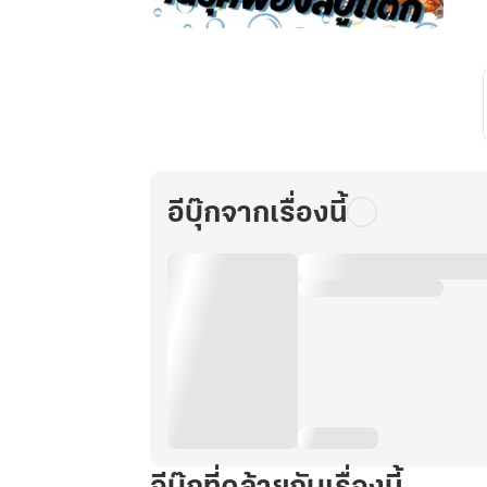
อ
รอด
ไม่
รอด
ไม่รู้
เมื่อ
ฉัน
ต้อง
อีบุ๊กจากเรื่องนี้
กู้
ชี
พด้วยเบ
เก
อรี่
ใน
ยุค
ฟอง
สบู่
แตก
เล่ม