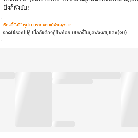
รี่
ปังก็พังยับ!
ใน
ยุค
ฟอง
สบู่
เรื่องนี้ยังมีในรูปแบบรายตอนให้อ่านด้วยนะ
แตก(จบ)
รอดไม่รอดไม่รู้ เมื่อฉันต้องกู้ชีพด้วยเบเกอรี่ในยุคฟองสบู่แตก(จบ)