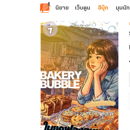
ข้ามไปยังเนื้อหาหลัก
นิยาย
เว็บตูน
อีบุ๊ก
มุมนัก
เ
ไ
ก
ช