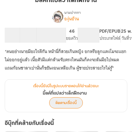
มิ้ลค์ที่แปลว่าเด็กฝึกงาน
ว่า
เด็ก
นามปากกา
องุ่นอ้วน
เรื่อ
ฝึกงาน
มิ้ลค์
ง
ที่
38 ตอน
87.82K
355
46
PG ทั่วไป
PDF/EPUB
25 พ.
แปล
สารบัญ
จำนวนคำ
จำนวนหน้า (A5)
ยอดวิว
ระดับเนื้อหา
ประเภทไฟล์
วันที่
ว่า
เด็ก
“คนอย่างนายมีอะไรดีกัน หน้านี่ก็สวยเกินหญิง อกหรือลูกแตงโมจะแยก
ฝึกงาน
ไม่ออกอยู่แล้ว เนื้อตัวมีแต่กล้ามจับตรงไหนมันก็คงจะล้นมือไปหมด
แถมก้อนซาลาเปานั่นก็ขยันงอนเหลือเกิน ผู้ชายประสาอะไรไม่รู้”
เรื่องนี้ยังมีในรูปแบบรายตอนให้อ่านด้วยนะ
มิ้ลค์ที่แปลว่าเด็กฝึกงาน
ติดตามเรื่องนี้
อีบุ๊กที่คล้ายกับเรื่องนี้