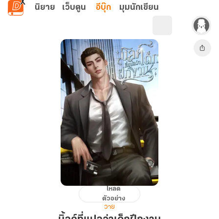
ข้ามไปยังเนื้อหาหลัก
นิยาย
เว็บตูน
อีบุ๊ก
มุมนักเขียน
โหลด
มิ้ลค์
ตัวอย่าง
ที่
วาย
แปล