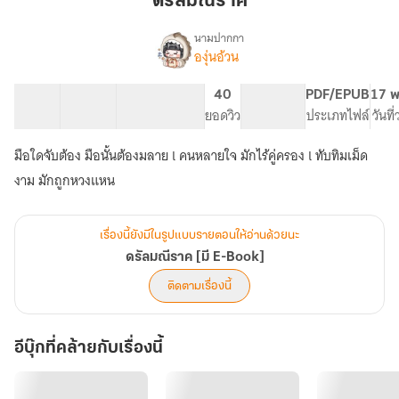
ดรัลมณีราค
นามปากกา
องุ่นอ้วน
เรื่อ
ด
ง
รัล
38 ตอน
120.03K
436
40
PG ทั่วไป
PDF/EPUB
17 พ
มณีราค
สารบัญ
จำนวนคำ
จำนวนหน้า (A5)
ยอดวิว
ระดับเนื้อหา
ประเภทไฟล์
วันที
[มี
E-
มือใดจับต้อง มือนั้นต้องมลาย l คนหลายใจ มักไร้คู่ครอง l ทับทิมเม็ด
Book]
งาม มักถูกหวงแหน
เรื่องนี้ยังมีในรูปแบบรายตอนให้อ่านด้วยนะ
ดรัลมณีราค [มี E-Book]
ติดตามเรื่องนี้
อีบุ๊กที่คล้ายกับเรื่องนี้