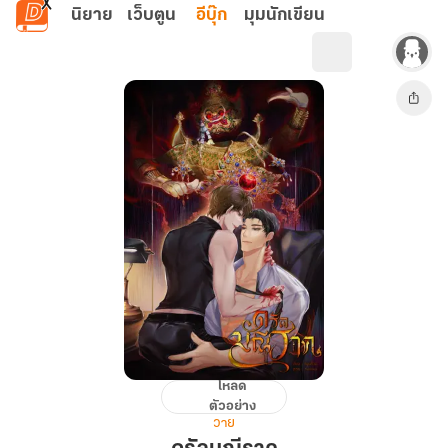
ข้ามไปยังเนื้อหาหลัก
นิยาย
เว็บตูน
อีบุ๊ก
มุมนักเขียน
โหลด
ดรัล
ตัวอย่าง
มณีราค
วาย