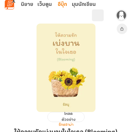
ข้ามไปยังเนื้อหาหลัก
นิยาย
เว็บตูน
อีบุ๊ก
มุมนักเขียน
โหลด
ให้
ตัวอย่าง
ความ
รักดราม่า
รัก