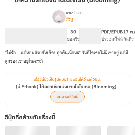
ให้ความรักเบ่งบานในใจเธอ (Blooming)
เบ่ง
บาน
นามปากกา
รัชนู
(มี
ใน
เรื่อง
E-
ใจ
book)
11 ตอน
41.13K
189
30
PG ทั่วไป
PDF/EPUB
17 พ.
เธอ
ให้
สารบัญ
จำนวนคำ
จำนวนหน้า (A5)
ยอดวิว
ระดับเนื้อหา
ประเภทไฟล์
วันที่
(Blooming)
ความ
รัก
“ไม่รัก... แต่นอนด้วยกันเกือบทุกคืนเนี่ยนะ” วันที่ใจเธอไม่มีเขาอยู่ แต่มี
เบ่ง
ลูกของเขาอยู่ในครรภ์
บาน
ใน
ใจ
เธอ
เรื่องนี้ยังมีในรูปแบบรายตอนให้อ่านด้วยนะ
(Blooming)
(มี E-book) ให้ความรักเบ่งบานในใจเธอ (Blooming)
ติดตามเรื่องนี้
อีบุ๊กที่คล้ายกับเรื่องนี้