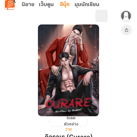
ข้ามไปยังเนื้อหาหลัก
นิยาย
เว็บตูน
อีบุ๊ก
มุมนักเขียน
โหลด
คิว
ตัวอย่าง
ราเร
วาย
(Curare)