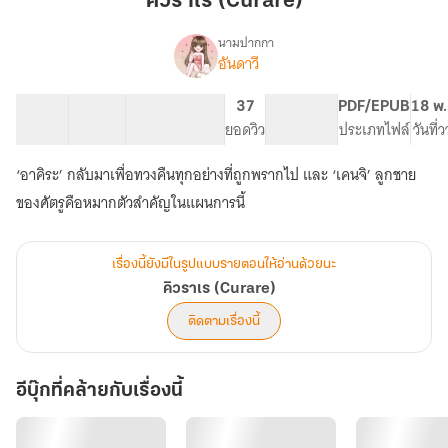
คิวราเร (Curare)
นามปากกา
อันดาวี
เรื่อง
คิว
ราเร
33 ตอน
84.61K
348
37
PG ทั่วไป
PDF/EPUB
18 พ.
(Curare)
สารบัญ
จำนวนคำ
จำนวนหน้า (A5)
ยอดวิว
ระดับเนื้อหา
ประเภทไฟล์
วันที่
‘อาคิระ’ กลับมาเพื่อทวงคืนทุกอย่างที่ถูกพรากไป และ ‘เคนจิ’ ลูกชาย
ของศัตรูคือหมากตัวสำคัญในแผนการนี้
เรื่องนี้ยังมีในรูปแบบรายตอนให้อ่านด้วยนะ
คิวราเร (Curare)
ติดตามเรื่องนี้
อีบุ๊กที่คล้ายกับเรื่องนี้