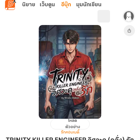
ข้ามไปยังเนื้อหาหลัก
นิยาย
เว็บตูน
อีบุ๊ก
มุมนักเขียน
โหลด
TRINITY
ตัวอย่าง
KILLER
รักคอมเมดี้
ENGINEER