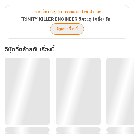
"ใครมองหน้าเธอ... ฉันจะควักลูกตามันออกมาเอง" เดี๋ยวพี่ไค! เราเป็น
แค่เจ้านายกับเบ๊ไม่ใช่เหรอ พี่จะมาหวงหนูทำไมเนี่ย!!
เรื่องนี้ยังมีในรูปแบบรายตอนให้อ่านด้วยนะ
TRINITY KILLER ENGINEER วิศวะดุ (คลั่ง) รัก
ติดตามเรื่องนี้
อีบุ๊กที่คล้ายกับเรื่องนี้