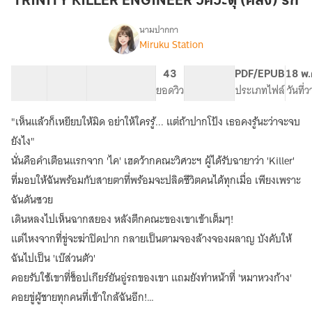
TRINITY KILLER ENGINEER วิศวะดุ (คลั่ง) รัก
วิศวะ
ดุ
นามปากกา
Miruku Station
TRINITY
(คลั่ง)
เรื่อง
KILLER
รัก
ENGINEER
29 ตอน
54.24K
271
43
PG ทั่วไป
PDF/EPUB
18 พ.
วิศวะ
สารบัญ
จำนวนคำ
จำนวนหน้า (A5)
ยอดวิว
ระดับเนื้อหา
ประเภทไฟล์
วันที่
ดุ
(คลั่ง)
"เห็นแล้วก็เหยียบให้มิด อย่าให้ใครรู้... แต่ถ้าปากโป้ง เธอคงรู้นะว่าจะจบ
รัก
ยังไง"
นั่นคือคำเตือนแรกจาก 'ไค' เฮดว้ากคณะวิศวะฯ ผู้ได้รับฉายาว่า 'Killer'
ที่มอบให้ฉันพร้อมกับสายตาที่พร้อมจะปลิดชีวิตคนได้ทุกเมื่อ เพียงเพราะ
ฉันดันซวย
เดินหลงไปเห็นฉากสยอง หลังตึกคณะของเขาเข้าเต็มๆ!
แต่ไหงจากที่ขู่จะฆ่าปิดปาก กลายเป็นตามจองล้างจองผลาญ บังคับให้
ฉันไปเป็น 'เบ๊ส่วนตัว'
คอยรับใช้เขาที่ช็อปเกียร์ยันอู่รถของเขา แถมยังทำหน้าที่ 'หมาหวงก้าง'
คอยขู่ผู้ชายทุกคนที่เข้าใกล้ฉันอีก!