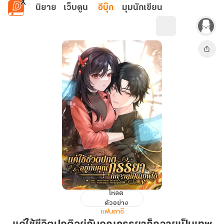
ข้ามไปยังเนื้อหาหลัก
นิยาย
เว็บตูน
อีบุ๊ก
มุมนักเขียน
โหลด
แค่
ตัวอย่าง
ใช้
แฟนตาซี
ชีวิต