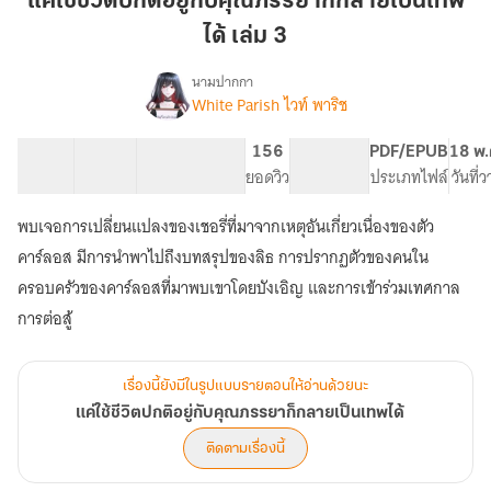
แค่ใช้ชีวิตปกติอยู่กับคุณภรรยาก็กลายเป็นเทพ
ปกติ
ได้ เล่ม 3
อยู่
กับ
นามปากกา
คุณ
White Parish ไวท์ พาริช
เรื่อง
แค่
ภรรยา
ใช้
ก็
24 ตอน
62.98K
443
156
PG ทั่วไป
PDF/EPUB
18 พ.
ชีวิต
สารบัญ
จำนวนคำ
กลาย
จำนวนหน้า (A5)
ยอดวิว
ระดับเนื้อหา
ประเภทไฟล์
วันที่
ปกติ
เป็น
อยู่
พบเจอการเปลี่ยนแปลงของเชอรี่ที่มาจากเหตุอันเกี่ยวเนื่องของตัว
เทพ
กับ
คุณ
ได้
คาร์ลอส มีการนำพาไปถึงบทสรุปของลิธ การปรากฏตัวของคนใน
ภรรยา
เล่ม
ครอบครัวของคาร์ลอสที่มาพบเขาโดยบังเอิญ และการเข้าร่วมเทศกาล
ก็
3
การต่อสู้
กลาย
เป็น
เทพ
ได้
เรื่องนี้ยังมีในรูปแบบรายตอนให้อ่านด้วยนะ
แค่ใช้ชีวิตปกติอยู่กับคุณภรรยาก็กลายเป็นเทพได้
ติดตามเรื่องนี้