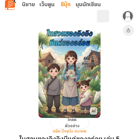
ข้ามไปยังเนื้อหาหลัก
นิยาย
เว็บตูน
อีบุ๊ก
มุมนักเขียน
โหลด
ใน
ตัวอย่าง
สวน
อดีต ปัจจุบัน อนาคต
ของ