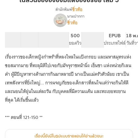
ในสวนของอิงอิงมีแต่ของอร่อย เล่ม 5
อิง
ซิ่วท้อ
สำนักพิมพ์
อิง
นามปากกา
เรื่อง
มี
ซิ่วท้อ
ใน
แต่
สวน
ของ
ของ
31 ตอน
45.49K
110
500
PG ทั่วไป
EPUB
18 พ.
อร่อย
อิง
สารบัญ
จำนวนคำ
จำนวนหน้า (A5)
ยอดวิว
ระดับเนื้อหา
ประเภทไฟล์
วันที่
อิง
เล่ม
มี
เรื่องราวของเด็กหญิงกำพร้าที่หลงใหลในแป้งกรอบ และมหาสมุทรแห่ง
5
แต่
ซอสมากมาย ที่ทะลุมิติไปเจอกับมัจจุราชหน้านิ่ง เย็นชา แห่งหน่วยกิเลน
ของ
อร่อย
ดำ ผู้มีปัญหาทางด้านการกินมาหลายปี นางเป็นแม่ครัวตัวน้อย เขาเป็น
เทพสังหารที่ยิ่งใหญ่... การผจญภัยของเด็กสาวที่สนใจแต่ว่าจะกินให้ดี
และนอนให้อุ่นในแต่ละวัน กับบุคคลที่มีความแค้น และทะเยอทะยาน
ที่สุด ได้เริ่มขึ้นแล้ว
*** ตอนที่ 121-150 **
เรื่องนี้ยังมีในรูปแบบรายตอนให้อ่านด้วยนะ