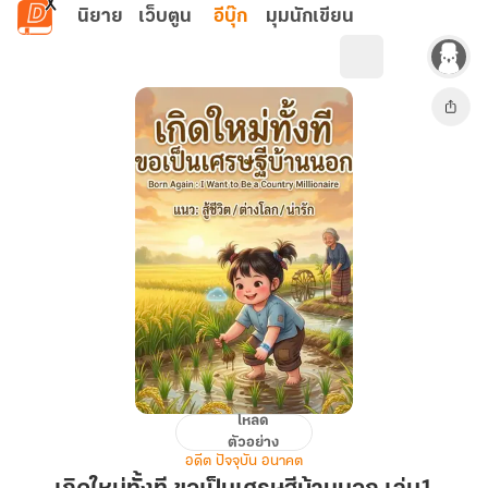
ข้ามไปยังเนื้อหาหลัก
นิยาย
เว็บตูน
อีบุ๊ก
มุมนักเขียน
โหลด
เกิด
ตัวอย่าง
ใหม่
อดีต ปัจจุบัน อนาคต
ทั้งที