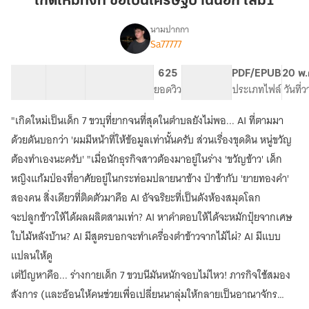
เกิดใหม่ทั้งที ขอเป็นเศรษฐีบ้านนอก เล่ม1
ขอ
เป็น
นามปากกา
Sa77777
เรื่อง
เศรษฐี
เกิด
บ้าน
ใหม่
22 ตอน
27.27K
74
625
PG ทั่วไป
PDF/EPUB
20 พ.
นอก
ทั้งที
สารบัญ
จำนวนคำ
จำนวนหน้า (A5)
ยอดวิว
ระดับเนื้อหา
ประเภทไฟล์
วันที่
เล่ม1
ขอ
เป็น
"เกิดใหม่เป็นเด็ก 7 ขวบุที่ยากจนที่สุดในตำบลยังไม่พอ... AI ที่ตามมา
เศรษฐี
บ้าน
ด้วยดันบอกว่า 'ผมมีหน้าที่ให้ข้อมูลเท่านั้นครับ ส่วนเรื่องขุดดิน หนู่ขวัญ
นอก
ต้องทำเองนะครับ' "เมื่อนักธุรกิจสาวต้องมาอยู่ในร่าง 'ขวัญข้าว' เด็ก
:
หญิงแก้มป่องที่อาศัยอยู่ในกระท่อมปลายนาข้าง ป่าช้ากับ 'ยายทองคำ'
Little
Rice
สองคน สิ่งเดียวที่ติดตัวมาคือ AI อัจฉริยะที่เป็นดังห้องสมุดโลก
&
จะปลูกข้าวให้ได้ผลผลิตสามเท่า? AI หาคำตอบให้ได้จะหมักปุ๋ยจากเศษ
The
Archive
ใบไม้หลังบ้าน? AI มีสูตรบอกจะทำเครื่องตำข้าวจากไม้ไผ่? AI มีแบบ
of
แปลนให้ดู
Knowledge
เต่ปัญหาคือ... ร่างกายเด็ก 7 ขวบนีมันหนักจอบไม่ไหว! ภารกิจใช้สมอง
สังการ (และอ้อนให้คนช่วยเพื่อเปลี่ยนนาลุ่มให้กลายเป็นอาณาจักร