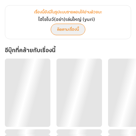
"แฮ่ม! ไม่มีอะไรค่ะ เชิญคุณเดชาพูดต่อได้เลย"
เมลินี ที่เผลอแสดงความดีใจจนเกินเหตุกับข้อมูลใหม่ของดาราสาวผ่าน
เรื่องนี้ยังมีในรูปแบบรายตอนให้อ่านด้วยนะ
สื่อ ก็รีบตีหน้าขรึม จริงจังเหมือนเดิมขณะผายมือให้เดชารายงานสิ่งที่
ไฮโซโบว์(อย่า)เล่นใหญ่ (yuri)
เตรียมมาต่อ
ติดตามเรื่องนี้
ส่วนพนักงานคนอื่นก็รีบละสายตาจากผู้อำนวยการสาว หันไปแสร้งตั้งใจ
ฟังเสียงทุ้มชวนหลับต่ออีกครั้ง โดยไม่มีใครทันสังเกตเลยว่า
อีบุ๊กที่คล้ายกับเรื่องนี้
ใบหน้าสวยของสาวหมวย เมลินี เทวะนนท์ กำลังฝืนริมฝีปากให้ไม่ยิ้ม
และไม่ให้ตัวเองกรีดร้องออกมาด้วยความดีใจ เสมือนถูกสลากรางวัล
ใหญ่…
‘โสด แล้วก็แปลว่าจีบได้!’
‘พี่จีน่า รอก่อนนะคะ โบว์ เมลินีคนนี้จะพาตัวเองไปใส่พานถวายตัวให้พี่
เอง’