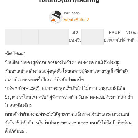
ไฮโซโบว์(อย่า)เล่นใหญ่
ใหญ่
นามปากกา
twenty8plus2
เรื่อง
ไฮ
โซ
26 ตอน
54.37K
357
42
PG ทั่วไป
EPUB
20 พ.
โบว์(อย่า)เล่น
สารบัญ
จำนวนคำ
จำนวนหน้า (A5)
ยอดวิว
ระดับเนื้อหา
ประเภทไฟล์
วันที่
ใหญ่
(yuri)
‘ห๊ะ! โสดด’
ปัง! มือบางของผู้อำนวยการสาวในวัย 24 ตบฉาดลงบนโต๊ะประชุม
ทำเอาเหล่าพนักงานสะดุ้งสุดตัว โดยเฉพาะผู้จัดการสาขาภูเก็ตที่กำลัง
กล่าวถึงยอดจองครึ่งปีแรก ที่ถึงกับปาดเหงื่อ
"เอ่อ ขอโทษนะครับ ผมอาจจะพูดเร็วเกินไป ไม่ทราบว่าคุณเมลินีติด
ปัญหาตรงไหนไหมครับ" ผู้จัดการร่างท้วมวัยกลางคนเอ่ยด้วยท่าทีเลิ่กลั่ก
ใบหน้าซีดเซียว
เขากลัวว่าตัวเองจะทำอะไรให้ลูกสาวคนเล็กของเจ้าสัวณดล เทวะนนท์
ขัดใจเข้าให้แล้ว…หรือว่าเป็นเพราะยอดขายสาขาเขายังไม่ถึงเป้าที่หล่อน
ตั้งไว้กันนะ