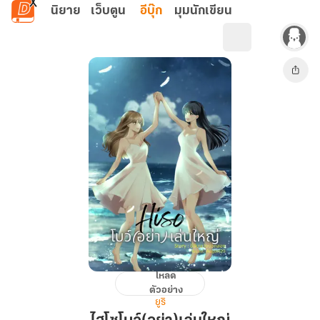
ข้ามไปยังเนื้อหาหลัก
นิยาย
เว็บตูน
อีบุ๊ก
มุมนักเขียน
โหลด
ไฮ
ตัวอย่าง
โซ
ยูริ
โบว์(อย่า)เล่น