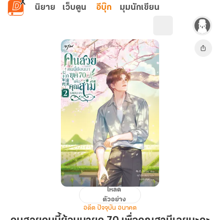
ข้ามไปยังเนื้อหาหลัก
นิยาย
เว็บตูน
อีบุ๊ก
มุมนักเขียน
โหลด
คน
ตัวอย่าง
สวย
อดีต ปัจจุบัน อนาคต
คน