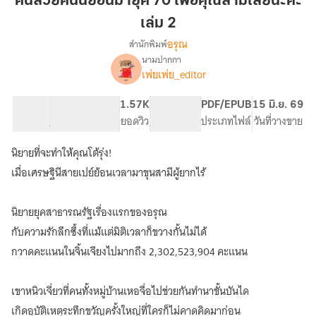
คนสวยคนนี้ย้อนมายุค 70 เพื่อคุณสามีเลยนะคะ
นี้
เล่ม 2
ย้อน
อรุณ
สำนักพิมพ์
มา
นามปากกา
ยุค
เรื่อง
เพ่ยเพ่ย_editor
คน
70
สวย
เพื่อ
คน
43 ตอน
357
1.57K
PG ทั่วไป
PDF/EPUB
15 มิ.ย. 69
คุณ
นี้
สารบัญ
จำนวนหน้า (A5)
ยอดวิว
ระดับเนื้อหา
ประเภทไฟล์
วันที่วางขาย
สามี
ย้อน
เลย
มา
นิยายที่จะทำให้คุณโต้รุ่ง!
ยุค
นะคะ
เมื่อเศรษฐินีสายเปย์ย้อนเวลามาขุนสามีผู้ยากไร้
70
เล่ม
เพื่อ
2
คุณ
นิยายยุคสาธารณรัฐเรื่องแรกของอรุณ
สามี
กับความรักลึกซึ้งที่แม้แต่มิติเวลาก็ขวางกั้นไม่ได้
เลย
นะคะ
กวาดคะแนนในจิ้นเจียงไปมากถึง 2,302,523,904 คะแนน
เขาหนิวเจี่ยวที่คนทั้งหมู่บ้านเหอจื่อไปช่วยกันทำนาขั้นบันได
เกิดอุบัติเหตุระทึกขวัญครั้งใหญ่ที่ใครก็ไม่คาดคิดมาก่อน