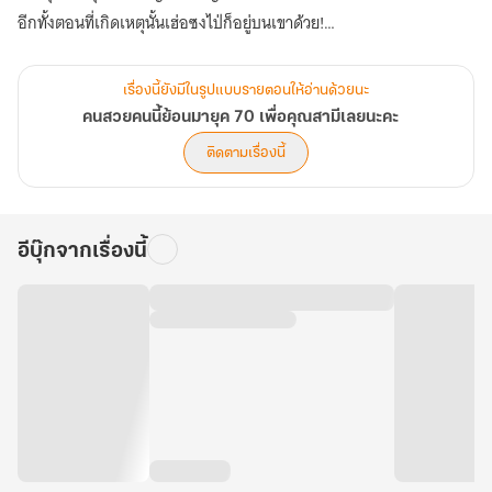
อีกทั้งตอนที่เกิดเหตุนั้นเฮ่อซงไป่ก็อยู่บนเขาด้วย!
ชีวิตคนทั้งตระกูลเฮ่อและใครอีกหลายคนพลันพลิกผันเพราะเรื่องนี้
หนำซ้ำงานที่เฮ่อซงไป่คิดว่าจะใช้เลี้ยงตัวเองและครอบครัวได้อีกหลายปี
เรื่องนี้ยังมีในรูปแบบรายตอนให้อ่านด้วยนะ
กลับเกิดการเปลี่ยนแปลงจนเหมือนอนาคตเขาดับวูบไปต่อหน้า
คนสวยคนนี้ย้อนมายุค 70 เพื่อคุณสามีเลยนะคะ
แต่เฮ่อซงไป่และจ้าวหลันเซียงก็ไม่คิดยอมแพ้แก่โชคชะตา
ติดตามเรื่องนี้
ทั้งสองจับมือกันร่วมฝ่าฟันสร้างตัวใหม่
ทว่าธุรกิจที่เฮ่อซงไป่ลงแรงกายแรงใจก็สุ่มเสี่ยงเกินกว่าใครจะกล้า
ลงมือ!
อีบุ๊กจากเรื่องนี้
นิยายเรื่องนี้ไม่เหมาะกับการอ่านยามดึกและคนเป็นเบาหวาน
เพราะจะทำให้คุณทั้งท้องหิวและโหยหาความรักแสนหวาน