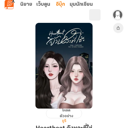
ข้ามไปยังเนื้อหาหลัก
นิยาย
เว็บตูน
อีบุ๊ก
มุมนักเขียน
โหลด
Heartbeat
ตัวอย่าง
จังหวะ
ยูริ
ที่