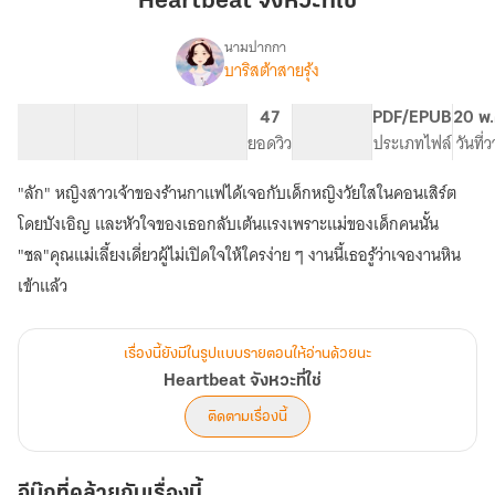
Heartbeat จังหวะที่ใช่
ใช่
นามปากกา
บาริสต้าสายรุ้ง
Heartbeat
เรื่อง
จังหวะ
ที่
42 ตอน
74.49K
376
47
PG ทั่วไป
PDF/EPUB
20 พ.
ใช่
สารบัญ
จำนวนคำ
จำนวนหน้า (A5)
ยอดวิว
ระดับเนื้อหา
ประเภทไฟล์
วันที่
"ลัก" หญิงสาวเจ้าของร้านกาแฟได้เจอกับเด็กหญิงวัยใสในคอนเสิร์ต
โดยบังเอิญ และหัวใจของเธอกลับเต้นแรงเพราะแม่ของเด็กคนนั้น
"ชล"คุณแม่เลี้ยงเดี่ยวผู้ไม่เปิดใจให้ใครง่าย ๆ งานนี้เธอรู้ว่าเจองานหิน
เข้าแล้ว
เรื่องนี้ยังมีในรูปแบบรายตอนให้อ่านด้วยนะ
Heartbeat จังหวะที่ใช่
ติดตามเรื่องนี้
อีบุ๊กที่คล้ายกับเรื่องนี้