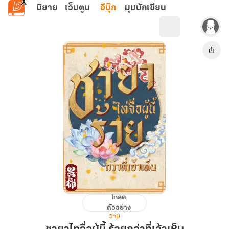
ข้ามไปยังเนื้อหาหลัก
นิยาย
เว็บตูน
อีบุ๊ก
มุมนักเขียน
โหลด
ชา
ตัวอย่าง
ยา
วาย
ไท