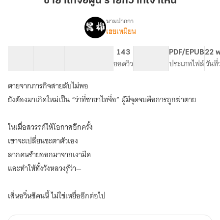
ชายาไทจื่อผู้นี้ ร้ายกว่าที่เจ้าเห็น
จื่อ
ผู้
นามปากกา
เฮยเหมียน
[มี
นี้
เรื่อง
E-
ร้ายก
Book]
39 ตอน
186.95K
655
143
PG ทั่วไป
PDF/EPUB
22 พ
ว่าที่
ชา
สารบัญ
จำนวนคำ
จำนวนหน้า (A5)
ยอดวิว
ระดับเนื้อหา
ประเภทไฟล์
วันที
เจ้า
ยา
เห็น
ไท่จื่อ
ตายจากภารกิจสายลับไม่พอ
ผู้
ยังต้องมาเกิดใหม่เป็น “ว่าที่ชายาไทจื่อ” ผู้มีจุดจบคือการถูกฆ่าตาย
นี้
ร้ายก
ว่าที่
ในเมื่อสวรรค์ให้โอกาสอีกครั้ง
เจ้า
เห็น
เขาจะเปลี่ยนชะตาตัวเอง
ลากคนร้ายออกมาจากเงามืด
และทำให้ทั้งวังหลวงรู้ว่า—
เสิ่นอวิ๋นซีคนนี้ ไม่ใช่เหยื่ออีกต่อไป