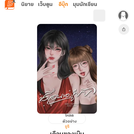
ข้ามไปยังเนื้อหาหลัก
นิยาย
เว็บตูน
อีบุ๊ก
มุมนักเขียน
โหลด
เดือน
ตัวอย่าง
ของ
ยูริ
เบ๊บ