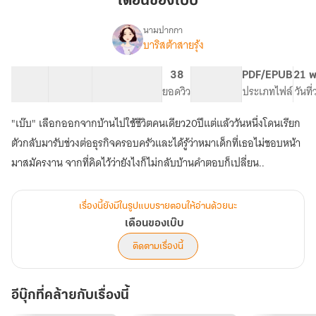
เดือนของเบ๊บ
นามปากกา
บาริสต้าสายรุ้ง
เรื่อง
เดือน
ของ
53 ตอน
100.87K
539
38
PG ทั่วไป
PDF/EPUB
21 พ
เบ๊บ
สารบัญ
จำนวนคำ
จำนวนหน้า (A5)
ยอดวิว
ระดับเนื้อหา
ประเภทไฟล์
วันที
"เบ๊บ" เลือกออกจากบ้านไปใช้ชีวิตคนเดียว20ปีแต่แล้ววันหนึ่งโดนเรียก
ตัวกลับมารับช่วงต่อธุรกิจครอบครัวและได้รู้ว่าหมาเด็กที่เธอไม่ชอบหน้า
มาสมัครงาน จากที่คิดไว้ว่ายังไงก็ไม่กลับบ้านคำตอบก็เปลี่ยน..
เรื่องนี้ยังมีในรูปแบบรายตอนให้อ่านด้วยนะ
เดือนของเบ๊บ
ติดตามเรื่องนี้
อีบุ๊กที่คล้ายกับเรื่องนี้