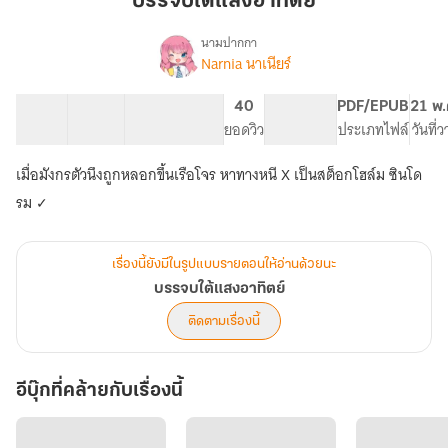
บรรจบใต้แสงอาทิตย์
อาทิตย์
นามปากกา
Narnia นาเนียร์
เรื่อง
บรรจบ
ใต้
31 ตอน
66.02K
292
40
PG ทั่วไป
PDF/EPUB
21 พ.
แสง
สารบัญ
จำนวนคำ
จำนวนหน้า (A5)
ยอดวิว
ระดับเนื้อหา
ประเภทไฟล์
วันที่
อาทิตย์
เมื่อมังกรตัวนึงถูกหลอกขึ้นเรือโจร หาทางหนี X เป็นสต็อกโฮล์ม ซินโด
รม ✓
เรื่องนี้ยังมีในรูปแบบรายตอนให้อ่านด้วยนะ
บรรจบใต้แสงอาทิตย์
ติดตามเรื่องนี้
อีบุ๊กที่คล้ายกับเรื่องนี้