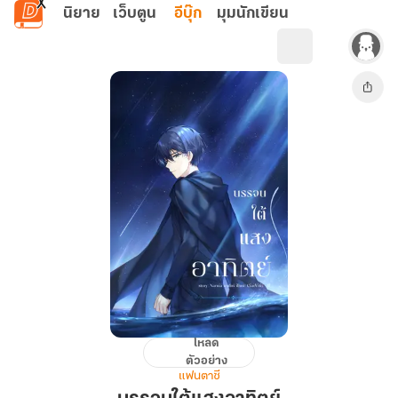
ข้ามไปยังเนื้อหาหลัก
นิยาย
เว็บตูน
อีบุ๊ก
มุมนักเขียน
โหลด
บรรจบ
ตัวอย่าง
ใต้
แฟนตาซี
แสง