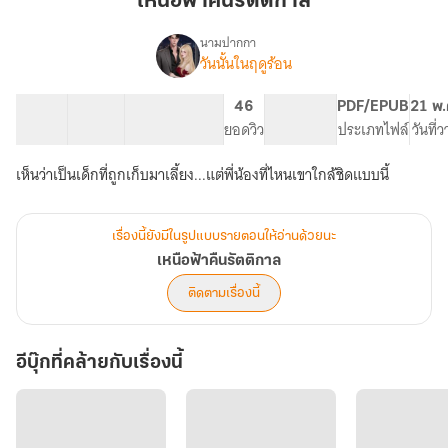
เหนือฟ้าคืนรัตติกาล
รัตติกาล
นามปากกา
วันนั้นในฤดูร้อน
เรื่อง
เหนือ
ฟ้า
57 ตอน
81.1K
357
46
PG ทั่วไป
PDF/EPUB
21 พ.
คืน
สารบัญ
จำนวนคำ
จำนวนหน้า (A5)
ยอดวิว
ระดับเนื้อหา
ประเภทไฟล์
วันที่
รัตติกาล
เห็นว่าเป็นเด็กที่ถูกเก็บมาเลี้ยง...แต่พี่น้องที่ไหนเขาใกล้ชิดแบบนี้
เรื่องนี้ยังมีในรูปแบบรายตอนให้อ่านด้วยนะ
เหนือฟ้าคืนรัตติกาล
ติดตามเรื่องนี้
อีบุ๊กที่คล้ายกับเรื่องนี้