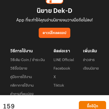
นิยาย Dek-D
App ที่จะทำให้คุณอ่านนิยายจนวางมือถือไม่ลง!
ดาวน์โหลดแอป
วิธีการใช้งาน
ติดต่อเรา
เพิ่มเติม
วิธีเติม Coin / ชำระเงิน
LINE Official
ข่าวสาร
วิธีซื้อนิยาย
Facebook
เขียนนิยาย
คู่มือการใช้งาน
X
กติกาการใช้งาน
Tiktok
คำถามที่พบบ่อย
Dek-D.com ใช้คุกกี้เพื่อพัฒนาประสบการณ์ของ ผู้ใช้ให้ดียิ่งขึ้น
159
ซื้ออีบุ๊ก
ยอมรับ