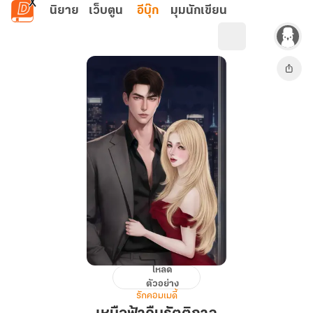
ข้ามไปยังเนื้อหาหลัก
นิยาย
เว็บตูน
อีบุ๊ก
มุมนักเขียน
โหลด
เหนือ
ตัวอย่าง
ฟ้า
รักคอมเมดี้
คืน