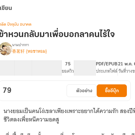
เขียน
อดีต ปัจจุบัน อนาคต
ข้าหวนกลับมาเพื่อบอกลาคนไร้ใจ
นามปากกา
香茗轩 {หอชาหอม}
รื่อง
ข้า
หวน
34 ตอน
51.71K
228
75
PG ทั่วไป
PDF/EPUB
21 พ.ค.
กลับ
สารบัญ
จำนวนคำ
จำนวนหน้า (A5)
ยอดวิว
ระดับเนื้อหา
ประเภทไฟล์
วันที่วาง
มา
เพื่อ
บอก
79
ตัวอย่าง
ซื้ออีบุ๊ก
ลา
คน
ไร้
นางยอมเป็นคนโง่เขลาเพียงเพราะอยากได้ความรัก สองปี
ใจ
ชีวิตลงเพื่อหนีความอดสู