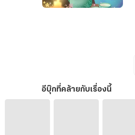
ข้า
หวน
กลับ
มา
เพื่อ
บอก
ลา
คน
ไร้
ใจ
อีบุ๊กที่คล้ายกับเรื่องนี้