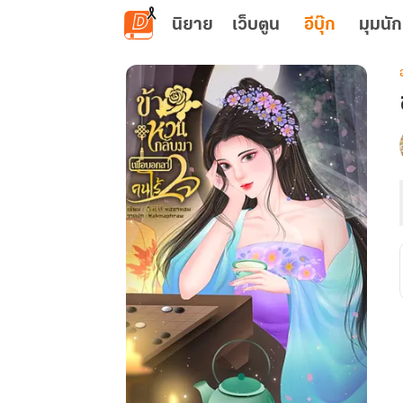
ข้ามไปยังเนื้อหาหลัก
นิยาย
เว็บตูน
อีบุ๊ก
มุมนัก
เ