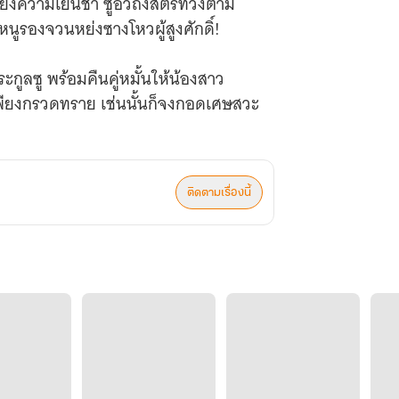
ยงความเย็นชา ซูอวี่ถงสตรีที่วิ่งตาม
หนูรองจวนหย่งซางโหวผู้สูงศักดิ์!
กูลซู พร้อมคืนคู่หมั้นให้น้องสาว
นเพียงกรวดทราย เช่นนั้นก็จงกอดเศษสวะ
ติดตามเรื่องนี้