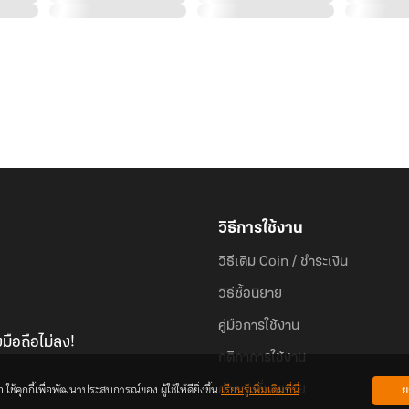
วิธีการใช้งาน
วิธีเติม Coin / ชำระเงิน
วิธีซื้อนิยาย
คู่มือการใช้งาน
มือถือไม่ลง!
กติกาการใช้งาน
้คุกกี้เพื่อพัฒนาประสบการณ์ของ ผู้ใช้ให้ดียิ่งขึ้น
เรียนรู้เพิ่มเติมที่นี่
ย
คำถามที่พบบ่อย