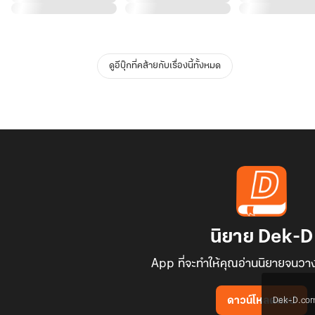
ดูอีบุ๊กที่คล้ายกับเรื่องนี้ทั้งหมด
นิยาย Dek-D
App ที่จะทำให้คุณอ่านนิยายจนวาง
Dek-D.com ใช
ดาวน์โหลดแอป