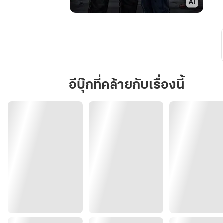
Beyond
the
Line
ข้าม
เส้น
กั้น...
อีบุ๊กที่คล้ายกับเรื่องนี้
ไป
รัก
นาย
คู่อริ