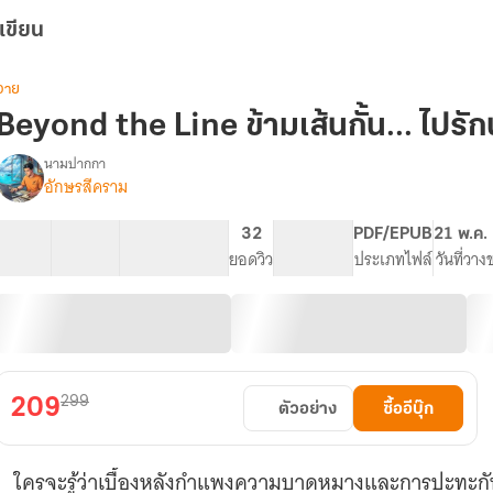
เขียน
วาย
Beyond the Line ข้ามเส้นกั้น... ไปรัก
นามปากกา
อักษรสีคราม
Beyond
รื่อง
the
Line
27 ตอน
247.97K
1.4K
32
PG ทั่วไป
PDF/EPUB
21 พ.ค.
ข้าม
สารบัญ
จำนวนคำ
จำนวนหน้า (A5)
ยอดวิว
ระดับเนื้อหา
ประเภทไฟล์
วันที่วาง
เส้น
กั้น...
ไป
รัก
นาย
คู่อริ
299
209
ตัวอย่าง
ซื้ออีบุ๊ก
ใครจะรู้ว่าเบื้องหลังกำแพงความบาดหมางและการปะทะกัน