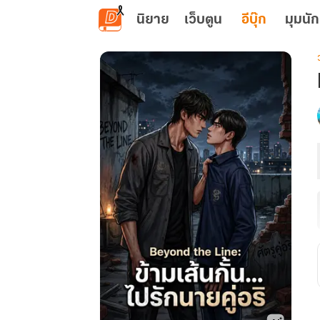
ข้ามไปยังเนื้อหาหลัก
นิยาย
เว็บตูน
อีบุ๊ก
มุมนัก
เ